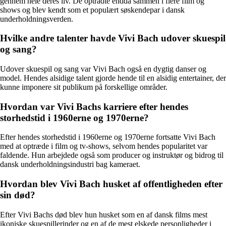
gennem hele deres liv. De optrådte endda sammen i flere film og
shows og blev kendt som et populært søskendepar i dansk
underholdningsverden.
Hvilke andre talenter havde Vivi Bach udover skuespil
og sang?
Udover skuespil og sang var Vivi Bach også en dygtig danser og
model. Hendes alsidige talent gjorde hende til en alsidig entertainer, der
kunne imponere sit publikum på forskellige områder.
Hvordan var Vivi Bachs karriere efter hendes
storhedstid i 1960erne og 1970erne?
Efter hendes storhedstid i 1960erne og 1970erne fortsatte Vivi Bach
med at optræde i film og tv-shows, selvom hendes popularitet var
faldende. Hun arbejdede også som producer og instruktør og bidrog til
dansk underholdningsindustri bag kameraet.
Hvordan blev Vivi Bach husket af offentligheden efter
sin død?
Efter Vivi Bachs død blev hun husket som en af dansk films mest
ikoniske skuespillerinder og en af de mest elskede personligheder i