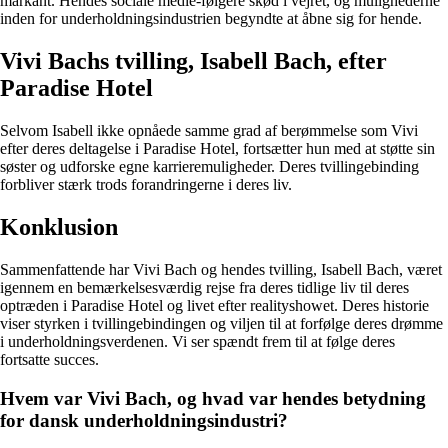
markant. Hendes sociale medie-følgere skød i vejret, og mulighederne
inden for underholdningsindustrien begyndte at åbne sig for hende.
Vivi Bachs tvilling, Isabell Bach, efter
Paradise Hotel
Selvom Isabell ikke opnåede samme grad af berømmelse som Vivi
efter deres deltagelse i Paradise Hotel, fortsætter hun med at støtte sin
søster og udforske egne karrieremuligheder. Deres tvillingebinding
forbliver stærk trods forandringerne i deres liv.
Konklusion
Sammenfattende har Vivi Bach og hendes tvilling, Isabell Bach, været
igennem en bemærkelsesværdig rejse fra deres tidlige liv til deres
optræden i Paradise Hotel og livet efter realityshowet. Deres historie
viser styrken i tvillingebindingen og viljen til at forfølge deres drømme
i underholdningsverdenen. Vi ser spændt frem til at følge deres
fortsatte succes.
Hvem var Vivi Bach, og hvad var hendes betydning
for dansk underholdningsindustri?