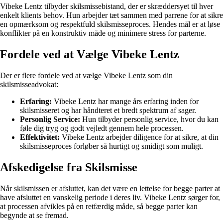
Vibeke Lentz tilbyder skilsmissebistand, der er skræddersyet til hver
enkelt klients behov. Hun arbejder tæt sammen med parrene for at sikre
en opmærksom og respektfuld skilsmisseproces. Hendes mål er at løse
konflikter på en konstruktiv måde og minimere stress for parterne.
Fordele ved at Vælge Vibeke Lentz
Der er flere fordele ved at vælge Vibeke Lentz som din
skilsmisseadvokat:
Erfaring:
Vibeke Lentz har mange års erfaring inden for
skilsmisseret og har håndteret et bredt spektrum af sager.
Personlig Service:
Hun tilbyder personlig service, hvor du kan
føle dig tryg og godt vejledt gennem hele processen.
Effektivitet:
Vibeke Lentz arbejder diligence for at sikre, at din
skilsmisseproces forløber så hurtigt og smidigt som muligt.
Afskedigelse fra Skilsmisse
Når skilsmissen er afsluttet, kan det være en lettelse for begge parter at
have afsluttet en vanskelig periode i deres liv. Vibeke Lentz sørger for,
at processen afvikles på en retfærdig måde, så begge parter kan
begynde at se fremad.