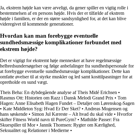
Ja, ekstrem højde kan være arveligt, da gener spiller en vigtig rolle i
bestemmelsen af en persons højde. Hvis der er tilfælde af ekstrem
højde i familien, er der en større sandsynlighed for, at det kan blive
videregivet til kommende generationer.
Hvordan kan man forebygge eventuelle
sundhedsmæssige komplikationer forbundet med
ekstrem højde?
Det er vigtigt for ekstremt høje mennesker at have regelmæssige
helbredsundersøgelser og følge anbefalinger fra sundhedspersonale for
at forebygge eventuelle sundhedsmæssige komplikationer. Dette kan
omfatte øvelser til at styrke muskler og led samt kosttilpasninger for at
opretholde en sund vægt.
Theis Beha: En dybdegående analyse af Theis Midé Erichsen
•
Rasmus Ott: Historien om Razz i Dansk Melodi Grand Prix
•
Tom
Hagen: Anne Elisabeth Hagen Fundet – Detaljer om Lørenskog-Sagen
•
Kate Middleton Syg: Hvad Er Der Sket?
•
Andreas Mogensen og
hans søskende
•
Simon Jul Kæreste – Alt hvad du skal vide
•
Hvorfor
skifter Fitness World navn til PureGym?
•
Mathilde Passer: Fra
Skuespiller til Mor
•
Jannik Thomsen: Rygter om Kærlighed,
Seksualitet og Relationer i Medierne
•