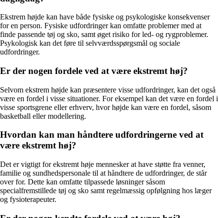
Ekstrem højde kan have både fysiske og psykologiske konsekvenser
for en person. Fysiske udfordringer kan omfatte problemer med at
finde passende tøj og sko, samt øget risiko for led- og rygproblemer.
Psykologisk kan det føre til selvværdsspørgsmål og sociale
udfordringer.
Er der nogen fordele ved at være ekstremt høj?
Selvom ekstrem højde kan præsentere visse udfordringer, kan det også
være en fordel i visse situationer. For eksempel kan det være en fordel i
visse sportsgrene eller erhverv, hvor højde kan være en fordel, såsom
basketball eller modellering.
Hvordan kan man håndtere udfordringerne ved at
være ekstremt høj?
Det er vigtigt for ekstremt høje mennesker at have støtte fra venner,
familie og sundhedspersonale til at håndtere de udfordringer, de står
over for. Dette kan omfatte tilpassede løsninger såsom
specialfremstillede tøj og sko samt regelmæssig opfølgning hos læger
og fysioterapeuter.