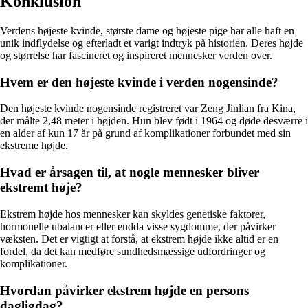
Konklusion
Verdens højeste kvinde, største dame og højeste pige har alle haft en
unik indflydelse og efterladt et varigt indtryk på historien. Deres højde
og størrelse har fascineret og inspireret mennesker verden over.
Hvem er den højeste kvinde i verden nogensinde?
Den højeste kvinde nogensinde registreret var Zeng Jinlian fra Kina,
der målte 2,48 meter i højden. Hun blev født i 1964 og døde desværre i
en alder af kun 17 år på grund af komplikationer forbundet med sin
ekstreme højde.
Hvad er årsagen til, at nogle mennesker bliver
ekstremt høje?
Ekstrem højde hos mennesker kan skyldes genetiske faktorer,
hormonelle ubalancer eller endda visse sygdomme, der påvirker
væksten. Det er vigtigt at forstå, at ekstrem højde ikke altid er en
fordel, da det kan medføre sundhedsmæssige udfordringer og
komplikationer.
Hvordan påvirker ekstrem højde en persons
dagligdag?