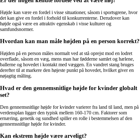
Er der nogen kendte fordele ved at være høj?
Højde kan være en fordel i visse situationer, såsom i sportsgrene, hvor
det kan give en fordel i forhold til konkurrenterne. Derudover kan
højde også være en attraktiv egenskab i visse kulturer og
samfundsnormer.
Hvordan kan man måle højden på en person korrekt?
Højden på en person måles normalt ved at stå oprejst mod en lodret
overflade, såsom en væg, mens man har fødderne samlet og hælene,
ballerne og hovedet i kontakt med væggen. En vandret stang bruges
derefter til at markere den højeste punkt på hovedet, hvilket giver en
nøjagtig måling.
Hvad er den gennemsnitlige højde for kvinder globalt
set?
Den gennemsnitlige højde for kvinder varierer fra land til land, men på
verdensplan ligger den typisk mellem 160-170 cm. Faktorer som
ernæring, genetik og sundhed spiller en rolle i bestemmelsen af den
gennemsnitlige højde for kvinder.
Kan ekstrem højde være arveligt?