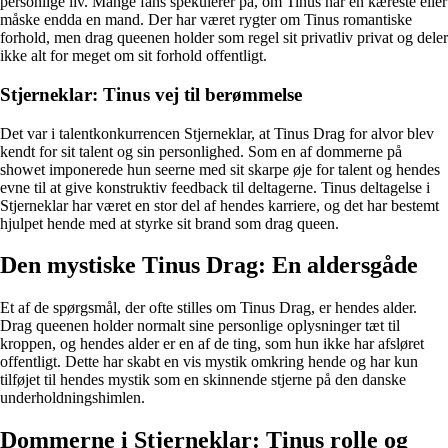
personlige liv. Mange fans spekulerer på, om Tinus har en kæreste eller
måske endda en mand. Der har været rygter om Tinus romantiske
forhold, men drag queenen holder som regel sit privatliv privat og deler
ikke alt for meget om sit forhold offentligt.
Stjerneklar: Tinus vej til berømmelse
Det var i talentkonkurrencen Stjerneklar, at Tinus Drag for alvor blev
kendt for sit talent og sin personlighed. Som en af dommerne på
showet imponerede hun seerne med sit skarpe øje for talent og hendes
evne til at give konstruktiv feedback til deltagerne. Tinus deltagelse i
Stjerneklar har været en stor del af hendes karriere, og det har bestemt
hjulpet hende med at styrke sit brand som drag queen.
Den mystiske Tinus Drag: En aldersgåde
Et af de spørgsmål, der ofte stilles om Tinus Drag, er hendes alder.
Drag queenen holder normalt sine personlige oplysninger tæt til
kroppen, og hendes alder er en af de ting, som hun ikke har afsløret
offentligt. Dette har skabt en vis mystik omkring hende og har kun
tilføjet til hendes mystik som en skinnende stjerne på den danske
underholdningshimlen.
Dommerne i Stjerneklar: Tinus rolle og