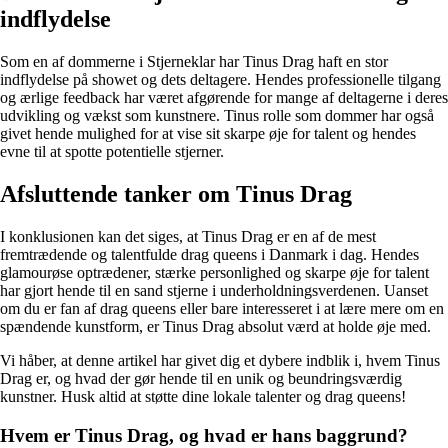
indflydelse
Som en af dommerne i Stjerneklar har Tinus Drag haft en stor
indflydelse på showet og dets deltagere. Hendes professionelle tilgang
og ærlige feedback har været afgørende for mange af deltagerne i deres
udvikling og vækst som kunstnere. Tinus rolle som dommer har også
givet hende mulighed for at vise sit skarpe øje for talent og hendes
evne til at spotte potentielle stjerner.
Afsluttende tanker om Tinus Drag
I konklusionen kan det siges, at Tinus Drag er en af de mest
fremtrædende og talentfulde drag queens i Danmark i dag. Hendes
glamourøse optrædener, stærke personlighed og skarpe øje for talent
har gjort hende til en sand stjerne i underholdningsverdenen. Uanset
om du er fan af drag queens eller bare interesseret i at lære mere om en
spændende kunstform, er Tinus Drag absolut værd at holde øje med.
Vi håber, at denne artikel har givet dig et dybere indblik i, hvem Tinus
Drag er, og hvad der gør hende til en unik og beundringsværdig
kunstner. Husk altid at støtte dine lokale talenter og drag queens!
Hvem er Tinus Drag, og hvad er hans baggrund?