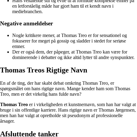
Hans veltalende stil og evne til at formidle komplekse emner på
en letforståelig måde har gjort ham til et kendt navn i
mediebranchen.
Negative anmeldelser
Nogle kritikere mener, at Thomas Treo er for sensationel og
fokuserer for meget på gossip og sladder i stedet for seriøse
emner.
Der er også dem, der påpeger, at Thomas Treo kan være for
dominerende i debatter og ikke altid lytter til andre synspunkter.
Thomas Treos Rigtige Navn
En af de ting, der har skabt debat omkring Thomas Treo, er
spørgsmålet om hans rigtige navn. Mange kender ham som Thomas
Treo, men er det virkelig hans fulde navn?
Thomas Treo
er i virkeligheden et kunstnernavn, som han har valgt at
bruge i sin offentlige karriere. Hans rigtige navn er Thomas Jørgensen,
men han har valgt at opretholde sit pseudonym af professionelle
årsager.
Afsluttende tanker