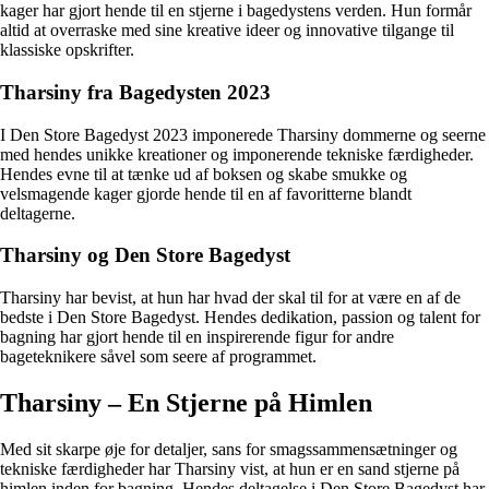
kager har gjort hende til en stjerne i bagedystens verden. Hun formår
altid at overraske med sine kreative ideer og innovative tilgange til
klassiske opskrifter.
Tharsiny fra Bagedysten 2023
I Den Store Bagedyst 2023 imponerede Tharsiny dommerne og seerne
med hendes unikke kreationer og imponerende tekniske færdigheder.
Hendes evne til at tænke ud af boksen og skabe smukke og
velsmagende kager gjorde hende til en af favoritterne blandt
deltagerne.
Tharsiny og Den Store Bagedyst
Tharsiny har bevist, at hun har hvad der skal til for at være en af de
bedste i Den Store Bagedyst. Hendes dedikation, passion og talent for
bagning har gjort hende til en inspirerende figur for andre
bageteknikere såvel som seere af programmet.
Tharsiny – En Stjerne på Himlen
Med sit skarpe øje for detaljer, sans for smagssammensætninger og
tekniske færdigheder har Tharsiny vist, at hun er en sand stjerne på
himlen inden for bagning. Hendes deltagelse i Den Store Bagedyst har