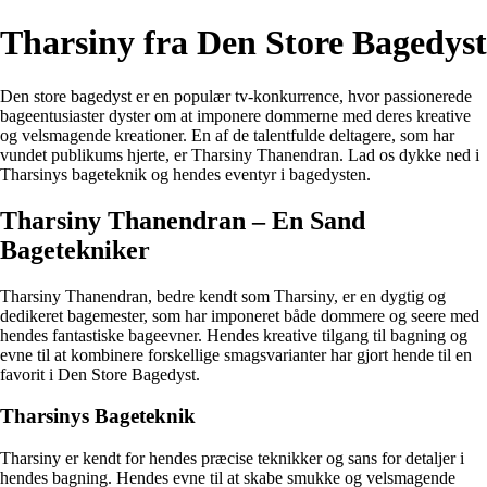
Tharsiny fra Den Store Bagedyst
Den store bagedyst er en populær tv-konkurrence, hvor passionerede
bageentusiaster dyster om at imponere dommerne med deres kreative
og velsmagende kreationer. En af de talentfulde deltagere, som har
vundet publikums hjerte, er Tharsiny Thanendran. Lad os dykke ned i
Tharsinys bageteknik og hendes eventyr i bagedysten.
Tharsiny Thanendran – En Sand
Bagetekniker
Tharsiny Thanendran, bedre kendt som Tharsiny, er en dygtig og
dedikeret bagemester, som har imponeret både dommere og seere med
hendes fantastiske bageevner. Hendes kreative tilgang til bagning og
evne til at kombinere forskellige smagsvarianter har gjort hende til en
favorit i Den Store Bagedyst.
Tharsinys Bageteknik
Tharsiny er kendt for hendes præcise teknikker og sans for detaljer i
hendes bagning. Hendes evne til at skabe smukke og velsmagende