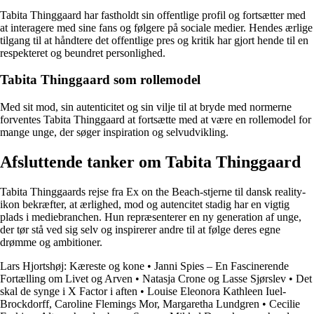
Tabita Thinggaard har fastholdt sin offentlige profil og fortsætter med
at interagere med sine fans og følgere på sociale medier. Hendes ærlige
tilgang til at håndtere det offentlige pres og kritik har gjort hende til en
respekteret og beundret personlighed.
Tabita Thinggaard som rollemodel
Med sit mod, sin autenticitet og sin vilje til at bryde med normerne
forventes Tabita Thinggaard at fortsætte med at være en rollemodel for
mange unge, der søger inspiration og selvudvikling.
Afsluttende tanker om Tabita Thinggaard
Tabita Thinggaards rejse fra Ex on the Beach-stjerne til dansk reality-
ikon bekræfter, at ærlighed, mod og autencitet stadig har en vigtig
plads i mediebranchen. Hun repræsenterer en ny generation af unge,
der tør stå ved sig selv og inspirerer andre til at følge deres egne
drømme og ambitioner.
Lars Hjortshøj: Kæreste og kone
•
Janni Spies – En Fascinerende
Fortælling om Livet og Arven
•
Natasja Crone og Lasse Sjørslev
•
Det
skal de synge i X Factor i aften
•
Louise Eleonora Kathleen Iuel-
Brockdorff, Caroline Flemings Mor, Margaretha Lundgren
•
Cecilie