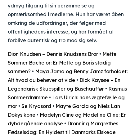
ydmyg tilgang til sin berømmelse og
opmærksomhed i medierne. Hun har været åben
omkring de udfordringer, der følger med
offentlighedens interesse, og har formået at
forblive autentisk og tro mod sig selv.
Dion Knudsen – Dennis Knudsens Bror
•
Mette
Sommer Bachelor: Er Mette og Boris stadig
sammen?
•
Maya Jama og Benny Jamz forholdet:
Alt hvad du behøver at vide
•
Dick Kaysøe – En
Legendarisk Skuespiller og Buschauffør
•
Rasmus
Sommerdrømme
•
Lars Ulrich: hans ægtefælle og
mor
•
Se Krydsord
•
Mayte Garcia og Niels Lan
Dokys kone
•
Madelyn Cline og Madeline Cline: En
dybdegående analyse
•
Dronning Margrethes
Fødselsdag: En Hyldest til Danmarks Elskede