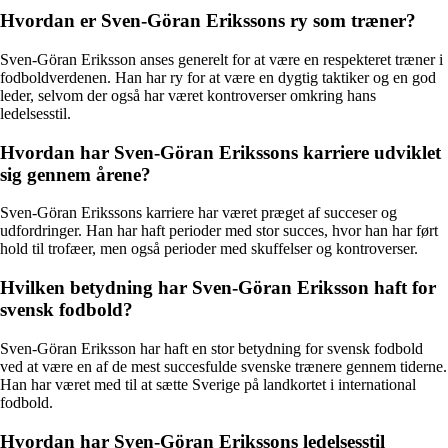
Hvordan er Sven-Göran Erikssons ry som træner?
Sven-Göran Eriksson anses generelt for at være en respekteret træner i
fodboldverdenen. Han har ry for at være en dygtig taktiker og en god
leder, selvom der også har været kontroverser omkring hans
ledelsesstil.
Hvordan har Sven-Göran Erikssons karriere udviklet
sig gennem årene?
Sven-Göran Erikssons karriere har været præget af succeser og
udfordringer. Han har haft perioder med stor succes, hvor han har ført
hold til trofæer, men også perioder med skuffelser og kontroverser.
Hvilken betydning har Sven-Göran Eriksson haft for
svensk fodbold?
Sven-Göran Eriksson har haft en stor betydning for svensk fodbold
ved at være en af de mest succesfulde svenske trænere gennem tiderne.
Han har været med til at sætte Sverige på landkortet i international
fodbold.
Hvordan har Sven-Göran Erikssons ledelsesstil