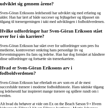
udviklet sig gennem årene?
Sven-Göran Erikssons ledelsesstil har udviklet sig med erfaring og
alder. Han har lært af både succeser og fejltagelser og tilpasset sin
tilgang til trænergerningen i takt med udviklingen i fodboldverdenen.
Hvilke udfordringer har Sven-Göran Eriksson stået
over for i sin karriere?
Sven-Göran Eriksson har stået over for udfordringer som pres fra
medierne, kontroverser omkring hans personlige liv og
forventningspres fra fans og ledelse. Han har dog formået at håndtere
disse udfordringer og fortsætte sin trænerkarriere.
Hvad er Sven-Göran Erikssons arv i
fodboldverdenen?
Sven-Göran Eriksson har efterladt en arv som en af de mest
succesfulde trænere i moderne fodboldhistorie. Hans taktiske tilgang
og ledelsesstil har inspireret mange trænere og spillere rundt om i
verden.
Alt hvad du behøver at vide om Ex on the Beach Sæson 9
•
Hvem