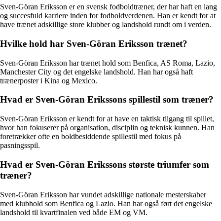
Sven-Göran Eriksson er en svensk fodboldtræner, der har haft en lang
og succesfuld karriere inden for fodboldverdenen. Han er kendt for at
have trænet adskillige store klubber og landshold rundt om i verden.
Hvilke hold har Sven-Göran Eriksson trænet?
Sven-Göran Eriksson har trænet hold som Benfica, AS Roma, Lazio,
Manchester City og det engelske landshold. Han har også haft
trænerposter i Kina og Mexico.
Hvad er Sven-Göran Erikssons spillestil som træner?
Sven-Göran Eriksson er kendt for at have en taktisk tilgang til spillet,
hvor han fokuserer på organisation, disciplin og teknisk kunnen. Han
foretrækker ofte en boldbesiddende spillestil med fokus på
pasningsspil.
Hvad er Sven-Göran Erikssons største triumfer som
træner?
Sven-Göran Eriksson har vundet adskillige nationale mesterskaber
med klubhold som Benfica og Lazio. Han har også ført det engelske
landshold til kvartfinalen ved både EM og VM.