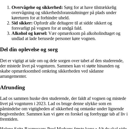
Overvågelse og sikkerhed:
Sørg for at have tilstrækkelig
overvågning og sikkerhedsforanstaltninger på plads under
køreturen for at forhindre uheld.
Sid sikker:
Opfordr alle deltagere til at sidde sikkert og
forsvarligt på vognen for at undgå fald.
Alkohol og kørsel:
Vær opmærksom på alkoholindtaget og
undlad at lade berusede personer køre vognen.
Del din oplevelse og sorg
Det er vigtigt at tale om og dele sorgen over tabet af den studerende,
der mistede livet på vognturen. Sammen kan vi støtte hinanden og
skabe opmærksomhed omkring sikkerheden ved sådanne
arrangementer.
Afrunding
Lad os sammen huske den studerende, der faldt af vognen og mistede
livet på vognturen i 2023. Lad os bruge denne ulykke som en
påmindelse om vigtigheden af sikkerhed og omtanke under lignende
begivenheder. Sammen kan vi gøre en forskel og forebygge tab af liv i
fremtiden.
Helene Seitz-Rasmussen: Poul Madsens første kone
•
Alt du skal vide