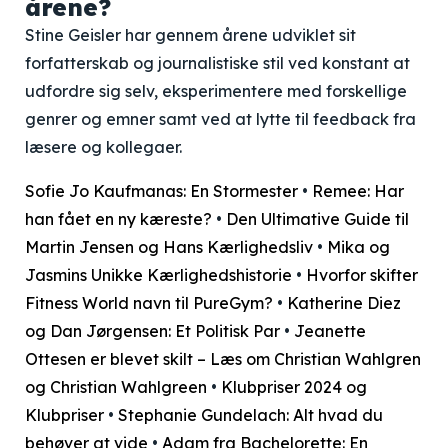
årene?
Stine Geisler har gennem årene udviklet sit
forfatterskab og journalistiske stil ved konstant at
udfordre sig selv, eksperimentere med forskellige
genrer og emner samt ved at lytte til feedback fra
læsere og kollegaer.
Sofie Jo Kaufmanas: En Stormester
•
Remee: Har
han fået en ny kæreste?
•
Den Ultimative Guide til
Martin Jensen og Hans Kærlighedsliv
•
Mika og
Jasmins Unikke Kærlighedshistorie
•
Hvorfor skifter
Fitness World navn til PureGym?
•
Katherine Diez
og Dan Jørgensen: Et Politisk Par
•
Jeanette
Ottesen er blevet skilt – Læs om Christian Wahlgren
og Christian Wahlgreen
•
Klubpriser 2024 og
Klubpriser
•
Stephanie Gundelach: Alt hvad du
behøver at vide
•
Adam fra Bachelorette: En