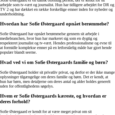
Sofie Østergaard er en dansk offentlig person, der er kendt for sit
arbejde som tv-vært og journalist. Hun har tidligere arbejdet for DR og
TV 2 og har dækket en række forskellige emner inden for nyheder og
underholdning.
Hvordan har Sofie Østergaard opnået berømmelse?
Sofie Østergaard har opnået berømmelse gennem sit arbejde i
mediebranchen, hvor hun har markeret sig som en dygtig og
respekteret journalist og tv-vært. Hendes professionalisme og evne til
at formidle komplekse emner på en letforståelig måde har gjort hende
populær blandt seerne.
Hvad ved vi om Sofie Østergaards familie og børn?
Sofie Østergaard holder sit privatliv privat, og derfor er der ikke mange
oplysninger tilgængelige om deres familie og børn. Det er kendt, at
hun har børn, men detaljerne om deres antal og alder holdes generelt
uden for offentlighedens søgelys.
Hvem er Sofie Østergaards kæreste, og hvordan er
deres forhold?
Sofie Østergaard er kendt for at være meget privat om sit