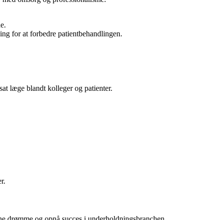
e.
ng for at forbedre patientbehandlingen.
at læge blandt kolleger og patienter.
r.
e egne drømme og opnå succes i underholdningsbranchen.