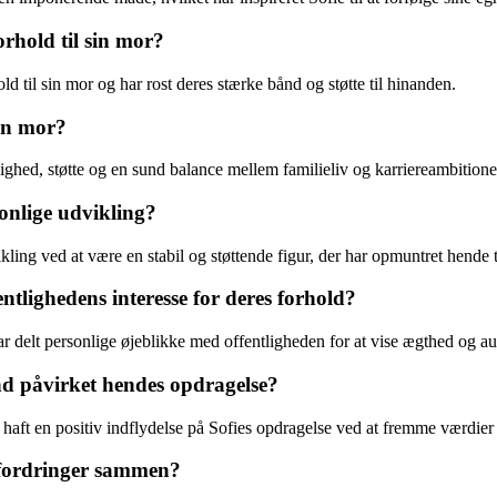
orhold til sin mor?
ld til sin mor og har rost deres stærke bånd og støtte til hinanden.
in mor?
ghed, støtte og en sund balance mellem familieliv og karriereambitione
sonlige udvikling?
ling ved at være en stabil og støttende figur, der har opmuntret hende ti
tlighedens interesse for deres forhold?
 delt personlige øjeblikke med offentligheden for at vise ægthed og aut
nd påvirket hendes opdragelse?
haft en positiv indflydelse på Sofies opdragelse ved at fremme værdie
dfordringer sammen?