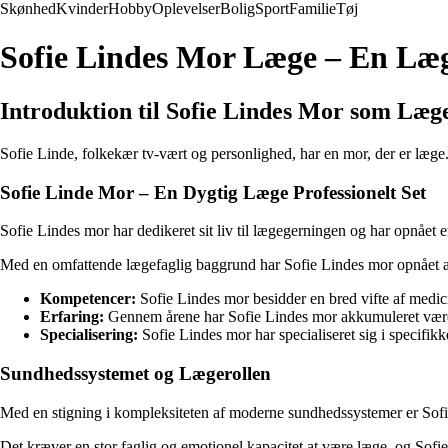
Skønhed
Kvinder
Hobby
Oplevelser
Bolig
Sport
Familie
Tøj
Sofie Lindes Mor Læge – En Læg
Introduktion til Sofie Lindes Mor som Læg
Sofie Linde, folkekær tv-vært og personlighed, har en mor, der er læg
Sofie Linde Mor – En Dygtig Læge Professionelt Set
Sofie Lindes mor har dedikeret sit liv til lægegerningen og har opnåe
Med en omfattende lægefaglig baggrund har Sofie Lindes mor opnået an
Kompetencer:
Sofie Lindes mor besidder en bred vifte af medic
Erfaring:
Gennem årene har Sofie Lindes mor akkumuleret værdif
Specialisering:
Sofie Lindes mor har specialiseret sig i specifik
Sundhedssystemet og Lægerollen
Med en stigning i kompleksiteten af moderne sundhedssystemer er Sofie
Det kræver en stor faglig og emotionel kapacitet at være læge, og Sofie