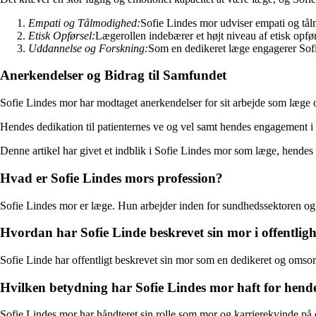
Empati og Tålmodighed:
Sofie Lindes mor udviser empati og tål
Etisk Opførsel:
Lægerollen indebærer et højt niveau af etisk opførs
Uddannelse og Forskning:
Som en dedikeret læge engagerer Sofie
Anerkendelser og Bidrag til Samfundet
Sofie Lindes mor har modtaget anerkendelser for sit arbejde som læge 
Hendes dedikation til patienternes ve og vel samt hendes engagement i a
Denne artikel har givet et indblik i Sofie Lindes mor som læge, hende
Hvad er Sofie Lindes mors profession?
Sofie Lindes mor er læge. Hun arbejder inden for sundhedssektoren og 
Hvordan har Sofie Linde beskrevet sin mor i offentlig
Sofie Linde har offentligt beskrevet sin mor som en dedikeret og omsorgs
Hvilken betydning har Sofie Lindes mor haft for hende
Sofie Lindes mor har håndteret sin rolle som mor og karrierekvinde på