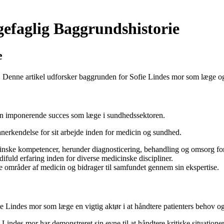
efaglig Baggrundshistorie
e
e. Denne artikel udforsker baggrunden for Sofie Lindes mor som læge o
t en imponerende succes som læge i sundhedssektoren.
erkendelse for sit arbejde inden for medicin og sundhed.
inske kompetencer, herunder diagnosticering, behandling og omsorg for 
uld erfaring inden for diverse medicinske discipliner.
ke områder af medicin og bidrager til samfundet gennem sin ekspertise.
 Lindes mor som læge en vigtig aktør i at håndtere patienters behov og
 Lindes mor har demonstreret sin evne til at håndtere kritiske situatio