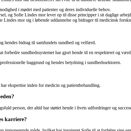
modighed i mødet med patienter og deres individuelle behov.
el, og Sofie Lindes mor lever op til disse principper i sit daglige arbejd
 Lindes mor sig i løbende uddannelse og bidrager til medicinsk forskni
og hendes bidrag til samfundets sundhed og velfærd.
t forbedre sundhedssystemet har gjort hende til en respekteret og værds
s professionelle baggrund og hendes betydning i sundhedssektoren.
har ekspertise inden for medicin og patientbehandling.
heden?
fuld person, der altid har støttet hende i livets udfordringer og succese
s karriere?
 en imponerende måde, hvilket har inspireret Sofie til at forfølge sin