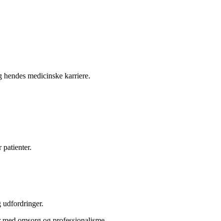
g hendes medicinske karriere.
patienter.
 udfordringer.
ner med omsorg og professionalisme.