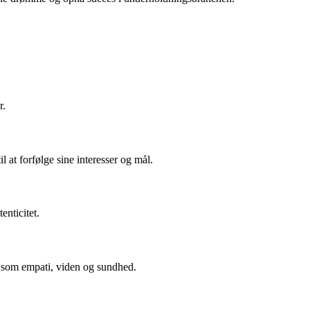
r.
l at forfølge sine interesser og mål.
enticitet.
r som empati, viden og sundhed.