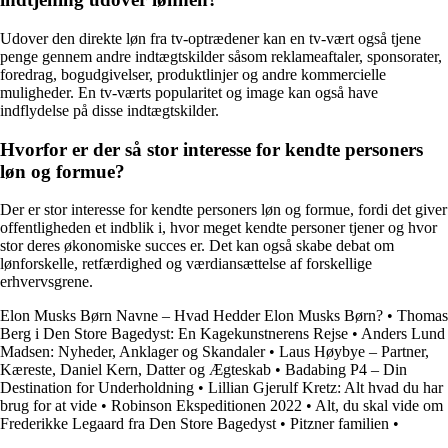
Udover den direkte løn fra tv-optrædener kan en tv-vært også tjene
penge gennem andre indtægtskilder såsom reklameaftaler, sponsorater,
foredrag, bogudgivelser, produktlinjer og andre kommercielle
muligheder. En tv-værts popularitet og image kan også have
indflydelse på disse indtægtskilder.
Hvorfor er der så stor interesse for kendte personers
løn og formue?
Der er stor interesse for kendte personers løn og formue, fordi det giver
offentligheden et indblik i, hvor meget kendte personer tjener og hvor
stor deres økonomiske succes er. Det kan også skabe debat om
lønforskelle, retfærdighed og værdiansættelse af forskellige
erhvervsgrene.
Elon Musks Børn Navne – Hvad Hedder Elon Musks Børn?
•
Thomas
Berg i Den Store Bagedyst: En Kagekunstnerens Rejse
•
Anders Lund
Madsen: Nyheder, Anklager og Skandaler
•
Laus Høybye – Partner,
Kæreste, Daniel Kern, Datter og Ægteskab
•
Badabing P4 – Din
Destination for Underholdning
•
Lillian Gjerulf Kretz: Alt hvad du har
brug for at vide
•
Robinson Ekspeditionen 2022
•
Alt, du skal vide om
Frederikke Legaard fra Den Store Bagedyst
•
Pitzner familien
•