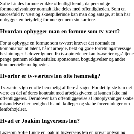
Sofie Lindes formue er ikke offentligt kendt, da personlige
formueoplysninger normalt ikke deles med offentligheden. Som en
succesfuld tv-vært og skuespillerinde kan man dog antage, at hun har
opbygget en betydelig formue gennem sin karriere.
Hvordan opbygger man en formue som tv-vært?
For at opbygge en formue som tv-vært kræver det normalt en
kombination af talent, hårdt arbejde, held og gode forretningsmæssige
beslutninger. Udover lønnen fra tv-optrædener kan tv-værter også tjene
penge gennem reklameaftaler, sponsorater, bogudgivelser og andre
kommercielle muligheder.
Hvorfor er tv-værters løn ofte hemmelig?
Tv-værters løn er ofte hemmelig af flere årsager. For det første kan det
være en del af deres kontrakt med arbejdsgiveren at lønnen ikke må
offentliggøres. Derudover kan offentliggørelse af lønoplysninger skabe
misundelse eller uenighed blandt kolleger og skabe forventninger om
lønforhøjelser.
Hvad er Joakim Ingversens løn?
Ligesom Sofie Linde er Joakim Ingversens løn en privat oplysning