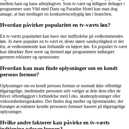
mellem ham og hans arbejdsgiver. Som tv-vært og tidligere deltager i
programmer som Vild med Dans og Paradise Hotel kan man dog
antage, at han modtager en konkurrencedygtig løn i branchen.
Hvordan påvirker popularitet en tv-værts løn?
En tv-værts popularitet kan have stor indflydelse på vedkommendes
løn. Jo mere populær en tv-vært er, desto større sandsynlighed er der
for, at vedkommende kan forhandle en højere løn. En populær tv-vært
kan tiltrække flere seere og dermed øge programmets indtægter
gennem reklamer og sponsorater.
Hvordan kan man finde oplysninger om en kendt
persons formue?
Oplysninger om en kendt persons formue er normalt ikke offentligt
tilgængelige, medmindre personen selv vælger at dele dem eller de
bliver offentliggjort i forbindelse med f.eks. skatteoplysninger eller
virksomhedsregnskaber. Der findes dog medier og hjemmesider, der
forsøger at estimere kendte personers formuer baseret på tilgængelige
oplysninger.
Hvilke andre faktorer kan påvirke en tv-værts
indtjening udover lønnen?