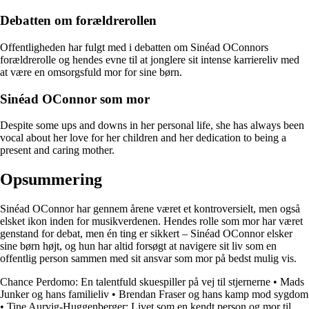
Debatten om forældrerollen
Offentligheden har fulgt med i debatten om Sinéad OConnors
forældrerolle og hendes evne til at jonglere sit intense karriereliv med
at være en omsorgsfuld mor for sine børn.
Sinéad OConnor som mor
Despite some ups and downs in her personal life, she has always been
vocal about her love for her children and her dedication to being a
present and caring mother.
Opsummering
Sinéad OConnor har gennem årene været et kontroversielt, men også
elsket ikon inden for musikverdenen. Hendes rolle som mor har været
genstand for debat, men én ting er sikkert – Sinéad OConnor elsker
sine børn højt, og hun har altid forsøgt at navigere sit liv som en
offentlig person sammen med sit ansvar som mor på bedst mulig vis.
Chance Perdomo: En talentfuld skuespiller på vej til stjernerne
•
Mads
Junker og hans familieliv
•
Brendan Fraser og hans kamp mod sygdom
•
Tine Aurvig-Huggenberger: Livet som en kendt person og mor til