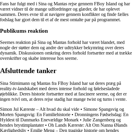
Fans har fulgt med i Sina og Mantas rejse gennem FBoy Island og har
været vidner til de mange udfordringer og glæder, de har oplevet
sammen. Deres evne til at navigere gennem konflikter og finde fælles
fodslag har gjort dem til et af de mest omtalte par på programmet.
Publikums reaktion
Seernes reaktion på Sina og Mantas forhold har været blandet, med
nogle der støtter dem og andre der udtrykker bekymring over deres
dynamik. Diskussionen omkring deres forhold fortsætter med at trække
overskrifter og skabe interesse hos seerne.
Afsluttende tanker
Sina Stirnimann og Mantas fra FBoy Island har sat deres præg på
reality-tv-landskabet med deres intense forhold og følelsesladede
øjeblikke. Deres historie fortsætter med at fascinere seerne, og der er
ingen tvivl om, at deres rejse stadig har mange twist og turns i vente.
Simon Jul Kæreste – Alt hvad du skal vide
•
Simone Spangsvig og
Morten Spangsvig: En Familiehistorie
•
Dronningens Fødselsdag: En
Hyldest til Danmarks Enevældige Monark
•
Julie Zangenberg og
hendes brystimplantater
•
Oh Lands Kæreste: Alt Om Nanna Ølands
Kærlighedsliv
•
Emilie Meng – Den tragiske historie om hendes