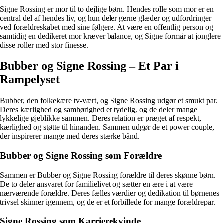
Signe Rossing er mor til to dejlige børn. Hendes rolle som mor er en
central del af hendes liv, og hun deler gerne glæder og udfordringer
ved forældreskabet med sine følgere. At være en offentlig person og
samtidig en dedikeret mor kræver balance, og Signe formår at jonglere
disse roller med stor finesse.
Bubber og Signe Rossing – Et Par i
Rampelyset
Bubber, den folkekære tv-vært, og Signe Rossing udgør et smukt par.
Deres kærlighed og samhørighed er tydelig, og de deler mange
lykkelige øjeblikke sammen. Deres relation er præget af respekt,
kærlighed og støtte til hinanden. Sammen udgør de et power couple,
der inspirerer mange med deres stærke bånd.
Bubber og Signe Rossing som Forældre
Sammen er Bubber og Signe Rossing forældre til deres skønne børn.
De to deler ansvaret for familielivet og sætter en ære i at være
nærværende forældre. Deres fælles værdier og dedikation til børnenes
trivsel skinner igennem, og de er et forbillede for mange forældrepar.
Signe Rossing som Karrierekvinde