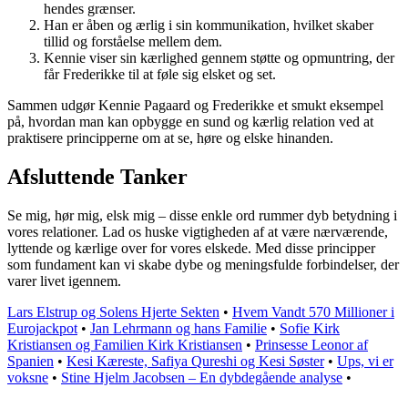
hendes grænser.
Han er åben og ærlig i sin kommunikation, hvilket skaber
tillid og forståelse mellem dem.
Kennie viser sin kærlighed gennem støtte og opmuntring, der
får Frederikke til at føle sig elsket og set.
Sammen udgør Kennie Pagaard og Frederikke et smukt eksempel
på, hvordan man kan opbygge en sund og kærlig relation ved at
praktisere principperne om at se, høre og elske hinanden.
Afsluttende Tanker
Se mig, hør mig, elsk mig – disse enkle ord rummer dyb betydning i
vores relationer. Lad os huske vigtigheden af at være nærværende,
lyttende og kærlige over for vores elskede. Med disse principper
som fundament kan vi skabe dybe og meningsfulde forbindelser, der
varer livet igennem.
Lars Elstrup og Solens Hjerte Sekten
•
Hvem Vandt 570 Millioner i
Eurojackpot
•
Jan Lehrmann og hans Familie
•
Sofie Kirk
Kristiansen og Familien Kirk Kristiansen
•
Prinsesse Leonor af
Spanien
•
Kesi Kæreste, Safiya Qureshi og Kesi Søster
•
Ups, vi er
voksne
•
Stine Hjelm Jacobsen – En dybdegående analyse
•