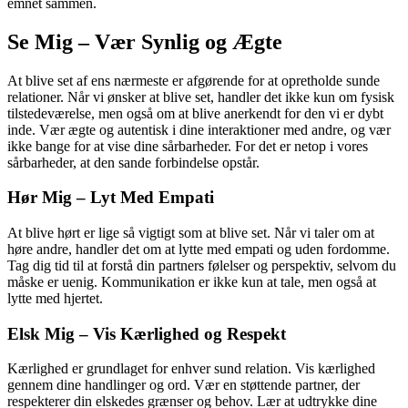
emnet sammen.
Se Mig – Vær Synlig og Ægte
At blive set af ens nærmeste er afgørende for at opretholde sunde
relationer. Når vi ønsker at blive set, handler det ikke kun om fysisk
tilstedeværelse, men også om at blive anerkendt for den vi er dybt
inde. Vær ægte og autentisk i dine interaktioner med andre, og vær
ikke bange for at vise dine sårbarheder. For det er netop i vores
sårbarheder, at den sande forbindelse opstår.
Hør Mig – Lyt Med Empati
At blive hørt er lige så vigtigt som at blive set. Når vi taler om at
høre andre, handler det om at lytte med empati og uden fordomme.
Tag dig tid til at forstå din partners følelser og perspektiv, selvom du
måske er uenig. Kommunikation er ikke kun at tale, men også at
lytte med hjertet.
Elsk Mig – Vis Kærlighed og Respekt
Kærlighed er grundlaget for enhver sund relation. Vis kærlighed
gennem dine handlinger og ord. Vær en støttende partner, der
respekterer din elskedes grænser og behov. Lær at udtrykke dine