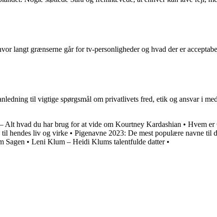
 hvor langt grænserne går for tv-personligheder og hvad der er acceptab
ledning til vigtige spørgsmål om privatlivets fred, etik og ansvar i med
 Alt hvad du har brug for at vide om Kourtney Kardashian
•
Hvem er 
il hendes liv og virke
•
Pigenavne 2023: De mest populære navne til di
lm Sagen
•
Leni Klum – Heidi Klums talentfulde datter
•