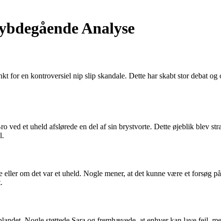
Dybdegående Analyse
nkt for en kontroversiel nip slip skandale. Dette har skabt stor debat
o ved et uheld afslørede en del af sin brystvorte. Dette øjeblik blev str
l.
rte eller om det var et uheld. Nogle mener, at det kunne være et fors
.
en blandet. Nogle støttede Sara og fremhævede, at enhver kan lave fejl,