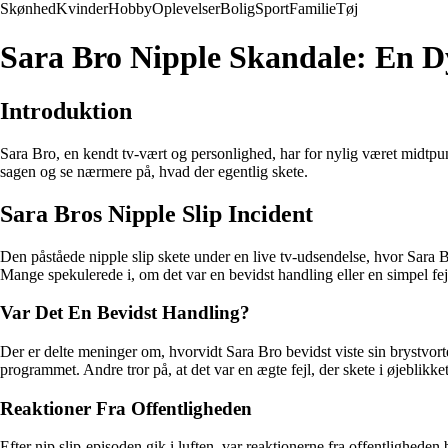
Skønhed
Kvinder
Hobby
Oplevelser
Bolig
Sport
Familie
Tøj
Sara Bro Nipple Skandale: En 
Introduktion
Sara Bro, en kendt tv-vært og personlighed, har for nylig været midtpu
sagen og se nærmere på, hvad der egentlig skete.
Sara Bros Nipple Slip Incident
Den påståede nipple slip skete under en live tv-udsendelse, hvor Sara Br
Mange spekulerede i, om det var en bevidst handling eller en simpel fej
Var Det En Bevidst Handling?
Der er delte meninger om, hvorvidt Sara Bro bevidst viste sin brystvo
programmet. Andre tror på, at det var en ægte fejl, der skete i øjeblikket
Reaktioner Fra Offentligheden
Efter nip slip-episoden gik i luften, var reaktionerne fra offentlighed