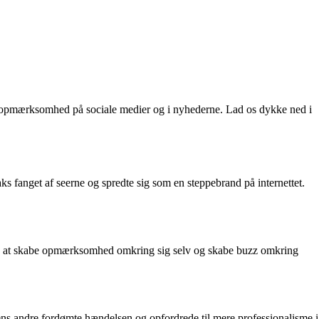
 og opmærksomhed på sociale medier og i nyhederne. Lad os dykke ned i
aks fanget af seerne og spredte sig som en steppebrand på internettet.
øg på at skabe opmærksomhed omkring sig selv og skabe buzz omkring
 mens andre fordømte hændelsen og opfordrede til mere professionalisme i