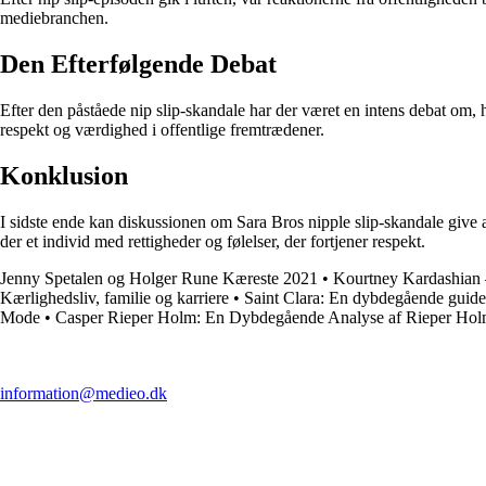
mediebranchen.
Den Efterfølgende Debat
Efter den påståede nip slip-skandale har der været en intens debat om,
respekt og værdighed i offentlige fremtrædener.
Konklusion
I sidste ende kan diskussionen om Sara Bros nipple slip-skandale give an
der et individ med rettigheder og følelser, der fortjener respekt.
Jenny Spetalen og Holger Rune Kæreste 2021
•
Kourtney Kardashian –
Kærlighedsliv, familie og karriere
•
Saint Clara: En dybdegående guide t
Mode
•
Casper Rieper Holm: En Dybdegående Analyse af Rieper Ho
information@medieo.dk