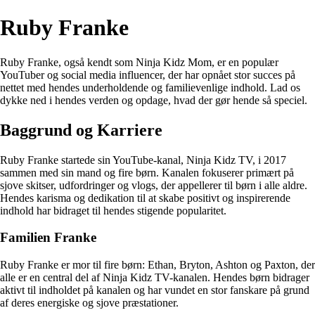
Ruby Franke
Ruby Franke, også kendt som Ninja Kidz Mom, er en populær
YouTuber og social media influencer, der har opnået stor succes på
nettet med hendes underholdende og familievenlige indhold. Lad os
dykke ned i hendes verden og opdage, hvad der gør hende så speciel.
Baggrund og Karriere
Ruby Franke startede sin YouTube-kanal, Ninja Kidz TV, i 2017
sammen med sin mand og fire børn. Kanalen fokuserer primært på
sjove skitser, udfordringer og vlogs, der appellerer til børn i alle aldre.
Hendes karisma og dedikation til at skabe positivt og inspirerende
indhold har bidraget til hendes stigende popularitet.
Familien Franke
Ruby Franke er mor til fire børn: Ethan, Bryton, Ashton og Paxton, der
alle er en central del af Ninja Kidz TV-kanalen. Hendes børn bidrager
aktivt til indholdet på kanalen og har vundet en stor fanskare på grund
af deres energiske og sjove præstationer.