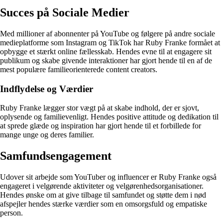
Succes på Sociale Medier
Med millioner af abonnenter på YouTube og følgere på andre sociale
medieplatforme som Instagram og TikTok har Ruby Franke formået at
opbygge et stærkt online fællesskab. Hendes evne til at engagere sit
publikum og skabe givende interaktioner har gjort hende til en af de
mest populære familieorienterede content creators.
Indflydelse og Værdier
Ruby Franke lægger stor vægt på at skabe indhold, der er sjovt,
oplysende og familievenligt. Hendes positive attitude og dedikation til
at sprede glæde og inspiration har gjort hende til et forbillede for
mange unge og deres familier.
Samfundsengagement
Udover sit arbejde som YouTuber og influencer er Ruby Franke også
engageret i velgørende aktiviteter og velgørenhedsorganisationer.
Hendes ønske om at give tilbage til samfundet og støtte dem i nød
afspejler hendes stærke værdier som en omsorgsfuld og empatiske
person.