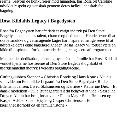
seerne. Selvom de konkurrerer mod hinanden, har Rosa og Caroline
udviklet respekt og venskab gennem deres fælles lidenskab for
bagning.
Rosa Kildahls Legacy i Bagedysten
Rosa fra Bagedysten har efterladt et varigt indtryk på Den Store
Bagedyst med hendes talent, charme og dedikation. Hendes evne til at
skabe smukke og velsmagende kager har inspireret mange seere til at
udforske deres egne bagefærdigheder. Rosas legacy vil fortsat være en
kilde til inspiration for kommende deltagere og seere af programmet.
Med hendes dedikation, talent og støtte fra sin familie har Rosa Kildahl
vundet hjerterne hos seerne af Den Store Bagedyst og skabt et
uforglemmeligt indtryk i verdens bagningsscene.
Curlingklubben Stopper – Christian Bonde og Hans Kone
•
Alt, du
skal vide om Frederikke Legaard fra Den Store Bagedyst
•
Rikke
Ellemann-Jensen: Livet, Skilsmissen og Karriere
•
Katherine Diez – Et
dansk modeikon
•
Julie Bundgaard: Alt du behøver at vide
•
Saszeline
Dreyer: Alt du har brug for at vide
•
Philip May
•
Stine Bramsen og
Kasper Adsbøl
•
Iben Hjejle og Casper Christensen: Et
kærlighedsforhold og en familiehistorie
•