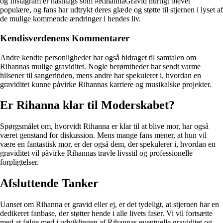
og Instagram er hashtags som #RihannaGravid hurtigt blevet
populære, og fans har udtrykt deres glæde og støtte til stjernen i lyset af
de mulige kommende ændringer i hendes liv.
Kendisverdenens Kommentarer
Andre kendte personligheder har også bidraget til samtalen om
Rihannas mulige graviditet. Nogle berømtheder har sendt varme
hilsener til sangerinden, mens andre har spekuleret i, hvordan en
graviditet kunne påvirke Rihannas karriere og musikalske projekter.
Er Rihanna klar til Moderskabet?
Spørgsmålet om, hvorvidt Rihanna er klar til at blive mor, har også
været genstand for diskussion. Mens mange fans mener, at hun vil
være en fantastisk mor, er der også dem, der spekulerer i, hvordan en
graviditet vil påvirke Rihannas travle livsstil og professionelle
forpligtelser.
Afsluttende Tanker
Uanset om Rihanna er gravid eller ej, er det tydeligt, at stjernen har en
dedikeret fanbase, der støtter hende i alle livets faser. Vi vil fortsætte
med at følge med i udviklingen af Rihannas eventuelle graviditet og