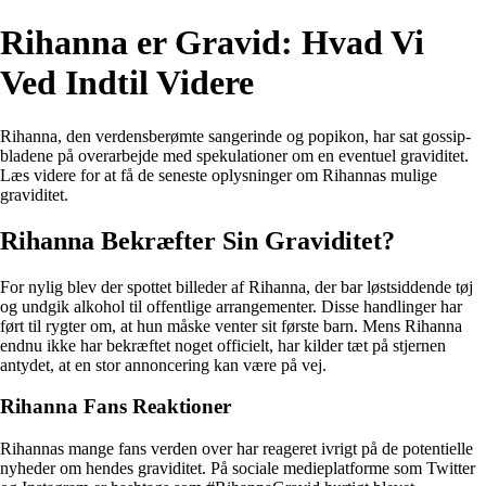
Rihanna er Gravid: Hvad Vi
Ved Indtil Videre
Rihanna, den verdensberømte sangerinde og popikon, har sat gossip-
bladene på overarbejde med spekulationer om en eventuel graviditet.
Læs videre for at få de seneste oplysninger om Rihannas mulige
graviditet.
Rihanna Bekræfter Sin Graviditet?
For nylig blev der spottet billeder af Rihanna, der bar løstsiddende tøj
og undgik alkohol til offentlige arrangementer. Disse handlinger har
ført til rygter om, at hun måske venter sit første barn. Mens Rihanna
endnu ikke har bekræftet noget officielt, har kilder tæt på stjernen
antydet, at en stor annoncering kan være på vej.
Rihanna Fans Reaktioner
Rihannas mange fans verden over har reageret ivrigt på de potentielle
nyheder om hendes graviditet. På sociale medieplatforme som Twitter