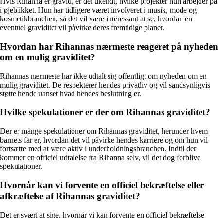
Hvis Rihanna er gravid, er det ukendt, hvilke projekter hun arbejder på
i øjeblikket. Hun har tidligere været involveret i musik, mode og
kosmetikbranchen, så det vil være interessant at se, hvordan en
eventuel graviditet vil påvirke deres fremtidige planer.
Hvordan har Rihannas nærmeste reageret på nyheden
om en mulig graviditet?
Rihannas nærmeste har ikke udtalt sig offentligt om nyheden om en
mulig graviditet. De respekterer hendes privatliv og vil sandsynligvis
støtte hende uanset hvad hendes beslutning er.
Hvilke spekulationer er der om Rihannas graviditet?
Der er mange spekulationer om Rihannas graviditet, herunder hvem
barnets far er, hvordan det vil påvirke hendes karriere og om hun vil
fortsætte med at være aktiv i underholdningsbranchen. Indtil der
kommer en officiel udtalelse fra Rihanna selv, vil det dog forblive
spekulationer.
Hvornår kan vi forvente en officiel bekræftelse eller
afkræftelse af Rihannas graviditet?
Det er svært at sige, hvornår vi kan forvente en officiel bekræftelse