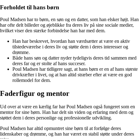
Forholdet til hans børn
Poul Madsen har to børn, en søn og en datter, som han elsker højt. Han
har ofte delt billeder og øjeblikke fra deres liv på sine sociale medier,
hvilket viser den stærke forbindelse han har med dem.
Han har beskrevet, hvordan han værdsætter at være en aktiv
tilstedeværelse i deres liv og støtte dem i deres interesser og
drømme.
Både hans søn og datter nyder tydeligvis deres tid sammen med
deres far og er stolte af hans succeser.
Poul Madsen har tidligere sagt, at hans børn er en af hans største
drivkræfter i livet, og at han altid stræber efter at være en god
rollemodel for dem.
Faderfigur og mentor
Ud over at være en kærlig far har Poul Madsen også fungeret som en
mentor for sine børn. Han har delt sin viden og erfaring med dem og
støttet dem i deres personlige og professionelle udvikling.
Poul Madsen har altid opmuntret sine børn til at forfølge deres
lidenskaber og drømme, og han har været en stabil støtte under deres