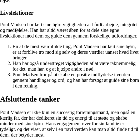
rejse.
Livslektioner
Poul Madsen har lært sine børn vigtigheden af hårdt arbejde, integritet
og medfølelse. Han har altid været åben for at dele sine egne
livslektioner med dem og guide dem gennem forskellige udfordringer.
En af de mest værdifulde ting, Poul Madsen har lært sine børn,
er at forblive tro mod sig selv og deres værdier uanset hvad livet
bringer.
Han har også understreget vigtigheden af at være taknemmelig
for det, man har, og at hjælpe andre i nød.
Poul Madsen tror på at skabe en positiv indflydelse i verden
gennem handlinger og ord, og han har forsøgt at guide sine børn
i den retning.
Afsluttende tanker
Poul Madsen er ikke kun en succesrig forretningsmand, men også en
kærlig far, der har dedikeret sin tid og energi til at støtte og skabe
minder med sine børn. Hans engagement over for sin familie er
tydeligt, og det viser, at selv i en travl verden kan man altid finde tid til
dem, der betyder mest.