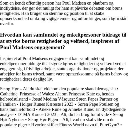
Som en kendt offentlig person har Poul Madsen en platform og
indflydelse, der gør det muligt for ham at påvirke debatten om børns
rettigheder. Han bruger sin stemme og position til at skabe
opmærksomhed omkring vigtige emner og udfordringer, som børn står
overfor.
Hvordan kan samfundet og enkeltpersoner bidrage til
at styrke børns rettigheder og velfærd, inspireret af
Poul Madsens engagement?
Inspireret af Poul Madsens engagement kan samfundet og
enkeltpersoner bidrage til at styrke børns rettigheder og velfærd ved at
engagere sig i frivilligt arbejde, støtte organisationer og projekter, der
arbejder for børns trivsel, samt være opmærksomme på børns behov og
rettigheder i deres daglige liv.
Se og Hør – Alt du skal vide om den populære skandalemagasin
•
Catherine, Prinsesse af Wales: Alt om Prinsesse Kate og hendes
helbredstilstand
•
Josué Medina Vásquez: Søren Papes Partner og
Familien
•
Holger Runes Kæreste i 2023
•
Søren Pape Poulsen og
hans familieforhold
•
Aneke Rune og Anneke Rune: En dybdegående
analyse
•
D1MA Koncert 2023 – Alt, du har brug for at vide
•
Se og
Hør Nyheder
•
Se og Hør Pigen – Alt, hvad du skal vide om de
populære piger
•
Hvorfor skifter Fitness World navn til PureGym?
•