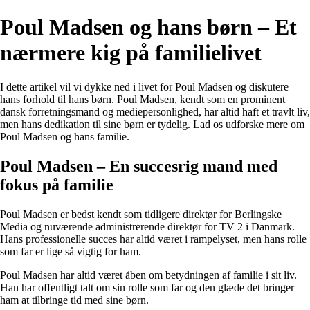
Poul Madsen og hans børn – Et
nærmere kig på familielivet
I dette artikel vil vi dykke ned i livet for Poul Madsen og diskutere
hans forhold til hans børn. Poul Madsen, kendt som en prominent
dansk forretningsmand og mediepersonlighed, har altid haft et travlt liv,
men hans dedikation til sine børn er tydelig. Lad os udforske mere om
Poul Madsen og hans familie.
Poul Madsen – En succesrig mand med
fokus på familie
Poul Madsen er bedst kendt som tidligere direktør for Berlingske
Media og nuværende administrerende direktør for TV 2 i Danmark.
Hans professionelle succes har altid været i rampelyset, men hans rolle
som far er lige så vigtig for ham.
Poul Madsen har altid været åben om betydningen af familie i sit liv.
Han har offentligt talt om sin rolle som far og den glæde det bringer
ham at tilbringe tid med sine børn.