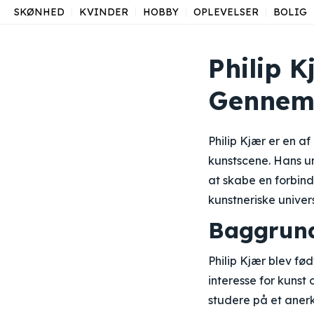
SKØNHED
KVINDER
HOBBY
OPLEVELSER
BOLIG
Philip 
Gennemg
Philip Kjær er en a
kunstscene. Hans un
at skabe en forbind
kunstneriske univer
Baggrun
Philip Kjær blev fød
interesse for kunst 
studere på et anerk