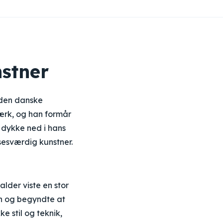
stner
 den danske
værk, og han formår
 dykke ned i hans
sesværdig kunstner.
alder viste en stor
ion og begyndte at
 stil og teknik,