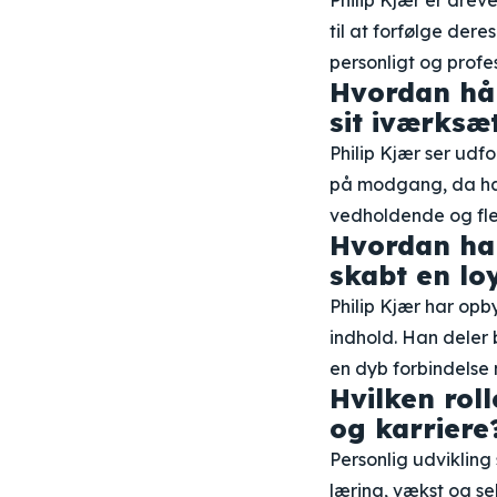
Philip Kjær er drev
til at forfølge der
personligt og profes
Hvordan hån
sit iværksæt
Philip Kjær ser udf
på modgang, da han 
vedholdende og fleks
Hvordan har
skabt en lo
Philip Kjær har opb
indhold. Han deler
en dyb forbindelse m
Hvilken roll
og karriere
Personlig udvikling s
læring, vækst og sel