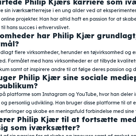
rtede Philip Kjærs karriere som iv
e sin iværksætterrejse i en ung alder ved at eksperimente
 online projekter. Han har altid haft en passion for at skab
t til hans succes i erhvervslivet.
somheder har Philip Kjær grundlagt
rmål?
ndlagt flere virksomheder, herunder en tøjvirksomhed og e
d. Formålet med hans virksomheder er at tilbyde kvalite
blikum samt at inspirere andre til at følge deres passion og
ger Philip Kjær sine sociale medie
t publikum?
v på platforme som Instagram og YouTube, hvor han deler in
ri og personlig udvikling. Han bruger disse platforme til at
 erfaringer og skabe en meningsfuld forbindelse med sine 
rer Philip Kjær til at fortsætte me
sig som iværksætter?