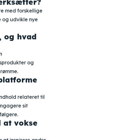
ærksætter?
re med forskellige
e og udvikle nye
, og hvad
n
tsprodukter og
 drømme.
platforme
dhold relateret til
 engagere sit
følgere.
d at vokse