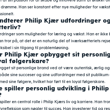
et af sin passion for at skabe og innovere samt af ønsket o
es drømme. Han ser konstant efter nye muligheder for væks
sionelt.
dterer Philip Kjær udfordringer o
terliv?
ordringer som muligheder for læring og vækst. Han er ikke
tror på, at det er en naturlig del af iværksætteriets rejs
ibel i sin tilgang til problemløsning.
 Philip Kjær opbygget sit personli
yal følgerskare?
ygget sit personlige brand ved at være autentisk, ærlig og
 både sine succeser og sine udfordringer med sit publiku
ed sine følgere, hvilket har ført til en loyal følgerskare.
e spiller personlig udvikling i Philip
?
piller en central rolle i Philip Kjærs liv og karriere. Han tr
vrefleksion som nøgler til succes. Han investerer tid og res