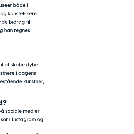
museer både i
 og kunstelskere
nde bidrag til
og han regnes
til at skabe dybe
stnere i dagens
nestående kunstner,
d?
 på sociale medier
e som Instagram og