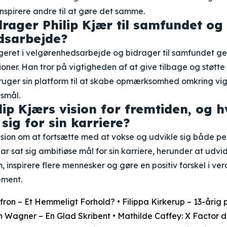
inspirere andre til at gøre det samme.
rager Philip Kjær til samfundet og
dsarbejde?
ageret i velgørenhedsarbejde og bidrager til samfundet ge
tioner. Han tror på vigtigheden af at give tilbage og støtt
ruger sin platform til at skabe opmærksomhed omkring vig
smål.
lip Kjærs vision for fremtiden, og h
sig for sin karriere?
vision om at fortsætte med at vokse og udvikle sig både pe
ar sat sig ambitiøse mål for sin karriere, herunder at udvid
, inspirere flere mennesker og gøre en positiv forskel i ve
ment.
fron – Et Hemmeligt Forhold?
•
Filippa Kirkerup – 13-årig 
 Wagner – En Glad Skribent
•
Mathilde Caffey: X Factor de