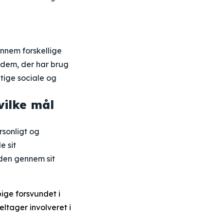
nnem forskellige
e dem, der har brug
tige sociale og
vilke mål
rsonligt og
e sit
rden gennem sit
pige forsvundet i
ltager involveret i