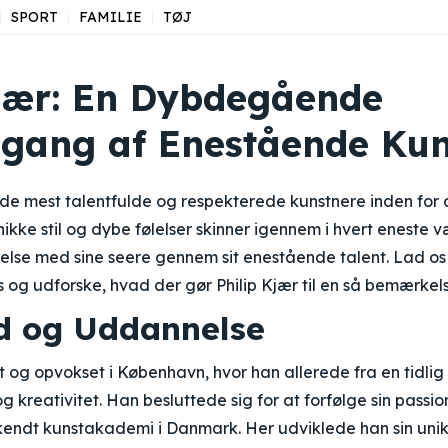
SPORT
FAMILIE
TØJ
Kjær: En Dybdegående
ang af Enestående Kun
f de mest talentfulde og respekterede kunstnere inden for
ikke stil og dybe følelser skinner igennem i hvert eneste 
else med sine seere gennem sit enestående talent. Lad os
s og udforske, hvad der gør Philip Kjær til en så bemærkel
d og Uddannelse
t og opvokset i København, hvor han allerede fra en tidlig 
og kreativitet. Han besluttede sig for at forfølge sin pass
endt kunstakademi i Danmark. Her udviklede han sin unikke