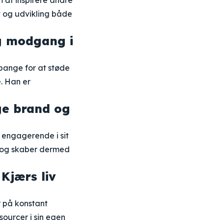
m at inspirere andre
t og udvikling både
g modgang i
 bange for at støde
e. Han er
ge brand og
 engagerende i sit
m og skaber dermed
 Kjærs liv
or på konstant
sourcer i sin egen