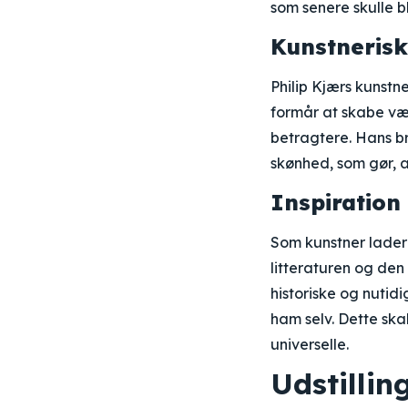
som senere skulle 
Kunstnerisk
Philip Kjærs kunstn
formår at skabe værk
betragtere. Hans b
skønhed, som gør, a
Inspiration
Som kunstner lader P
litteraturen og den
historiske og nutidi
ham selv. Dette sk
universelle.
Udstilli