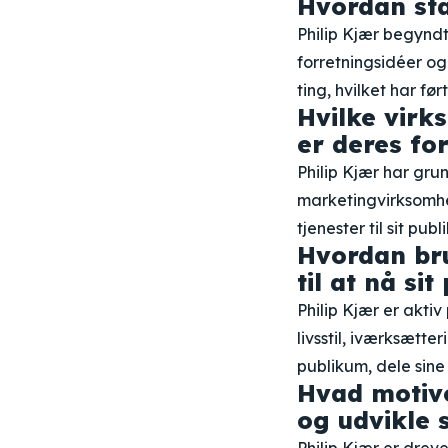
Hvordan sta
Philip Kjær begyndt
forretningsidéer og
ting, hvilket har før
Hvilke virk
er deres fo
Philip Kjær har gru
marketingvirksomhe
tjenester til sit pu
Hvordan bru
til at nå si
Philip Kjær er akti
livsstil, iværksætte
publikum, dele sine
Hvad motive
og udvikle 