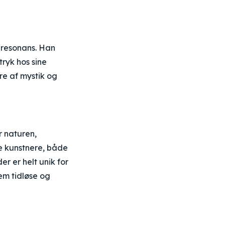
g resonans. Han
tryk hos sine
re af mystik og
r naturen,
re kunstnere, både
er er helt unik for
em tidløse og