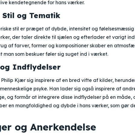
blive kendetegnende for hans værker.
 Stil og Tematik
eriske stil er præget af dybde, intensitet og følelsesmæssi
er, der taler direkte til sjælen og efterlader et varigt ind
rug af farver, former og kompositioner skaber en atmosfæ
t man som beskuer føler sig suget ind i værket.
 og Indflydelser
hilip Kjær sig inspirere af en bred vifte af kilder, herunde
 menneskelige psyke. Han lader sig også inspirere af and
ge, og formår at integrere disse indflydelser på en måde, d
aber en mangfoldighed og dybde i hans værker, som gør d
nger og Anerkendelse