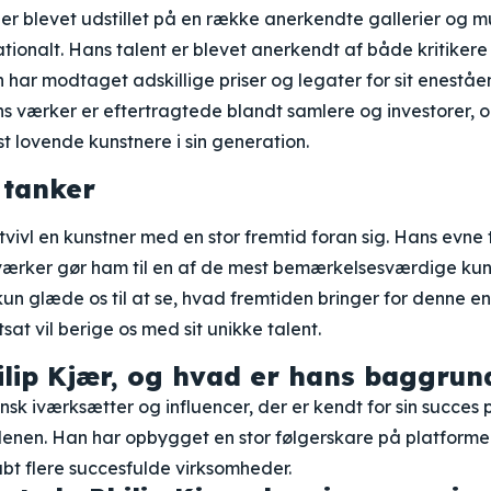
 er blevet udstillet på en række anerkendte gallerier og 
ionalt. Hans talent er blevet anerkendt af både kritikere
 har modtaget adskillige priser og legater for sit eneståe
s værker er eftertragtede blandt samlere og investorer, 
t lovende kunstnere i sin generation.
 tanker
 tvivl en kunstner med en stor fremtid foran sig. Hans evne 
værker gør ham til en af de mest bemærkelsesværdige kun
kun glæde os til at se, hvad fremtiden bringer for denne e
at vil berige os med sit unikke talent.
lip Kjær, og hvad er hans baggrun
ansk iværksætter og influencer, der er kendt for sin succes
rdenen. Han har opbygget en stor følgerskare på platform
bt flere succesfulde virksomheder.