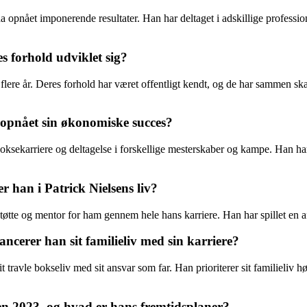
opnået imponerende resultater. Han har deltaget i adskillige professione
s forhold udviklet sig?
ere år. Deres forhold har været offentligt kendt, og de har sammen skabt
 opnået sin økonomiske succes?
sekarriere og deltagelse i forskellige mesterskaber og kampe. Han har 
r han i Patrick Nielsens liv?
støtte og mentor for ham gennem hele hans karriere. Han har spillet en 
cerer han sit familieliv med sin karriere?
it travle bokseliv med sit ansvar som far. Han prioriterer sit familieliv h
den 2023, og hvad er hans fremtidsplaner?