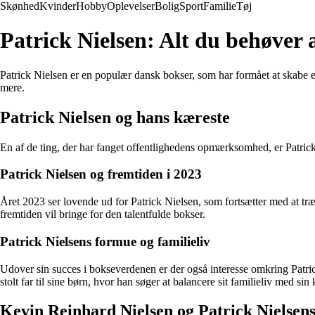
Skønhed
Kvinder
Hobby
Oplevelser
Bolig
Sport
Familie
Tøj
Patrick Nielsen: Alt du behøver 
Patrick Nielsen er en populær dansk bokser, som har formået at skabe e
mere.
Patrick Nielsen og hans kæreste
En af de ting, der har fanget offentlighedens opmærksomhed, er Patrick 
Patrick Nielsen og fremtiden i 2023
Året 2023 ser lovende ud for Patrick Nielsen, som fortsætter med at træ
fremtiden vil bringe for den talentfulde bokser.
Patrick Nielsens formue og familieliv
Udover sin succes i bokseverdenen er der også interesse omkring Patri
stolt far til sine børn, hvor han søger at balancere sit familieliv med sin 
Kevin Reinhard Nielsen og Patrick Nielsens