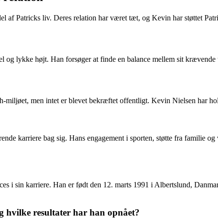
 af Patricks liv. Deres relation har været tæt, og Kevin har støttet Pat
ivsel og lykke højt. Han forsøger at finde en balance mellem sit krævende
ljøet, men intet er blevet bekræftet offentligt. Kevin Nielsen har holdt s
ende karriere bag sig. Hans engagement i sporten, støtte fra familie og 
cces i sin karriere. Han er født den 12. marts 1991 i Albertslund, Danma
g hvilke resultater har han opnået?