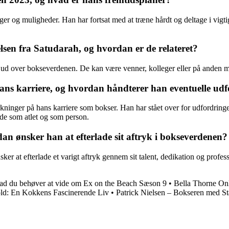
ger og muligheder. Han har fortsat med at træne hårdt og deltage i vigti
lsen fra Satudarah, og hvordan er de relateret?
r ud over bokseverdenen. De kan være venner, kolleger eller på anden m
hans karriere, og hvordan håndterer han eventuelle ud
virkninger på hans karriere som bokser. Han har stået over for udfordr
åde som atlet og som person.
dan ønsker han at efterlade sit aftryk i bokseverdenen?
ker at efterlade et varigt aftryk gennem sit talent, dedikation og profess
ad du behøver at vide om Ex on the Beach Sæson 9
•
Bella Thorne On
ld: En Kokkens Fascinerende Liv
•
Patrick Nielsen – Bokseren med S