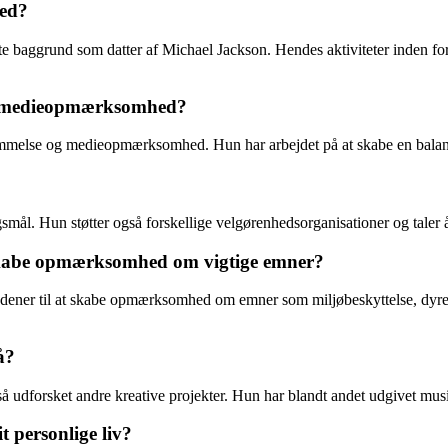
hed?
mte baggrund som datter af Michael Jackson. Hendes aktiviteter inden fo
og medieopmærksomhed?
ømmelse og medieopmærksomhed. Hun har arbejdet på at skabe en balance 
gsmål. Hun støtter også forskellige velgørenhedsorganisationer og tale
 skabe opmærksomhed om vigtige emner?
rædener til at skabe opmærksomhed om emner som miljøbeskyttelse, dyre
å?
så udforsket andre kreative projekter. Hun har blandt andet udgivet mu
 personlige liv?