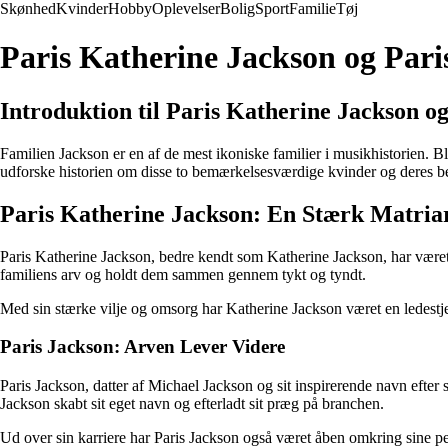
Skønhed
Kvinder
Hobby
Oplevelser
Bolig
Sport
Familie
Tøj
Paris Katherine Jackson og Pari
Introduktion til Paris Katherine Jackson o
Familien Jackson er en af de mest ikoniske familier i musikhistorien. B
udforske historien om disse to bemærkelsesværdige kvinder og deres b
Paris Katherine Jackson: En Stærk Matria
Paris Katherine Jackson, bedre kendt som Katherine Jackson, har været e
familiens arv og holdt dem sammen gennem tykt og tyndt.
Med sin stærke vilje og omsorg har Katherine Jackson været en ledest
Paris Jackson: Arven Lever Videre
Paris Jackson, datter af Michael Jackson og sit inspirerende navn efter
Jackson skabt sit eget navn og efterladt sit præg på branchen.
Ud over sin karriere har Paris Jackson også været åben omkring sine p