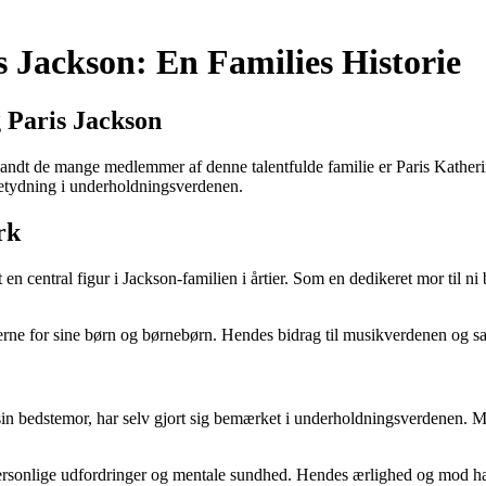
s Jackson: En Families Historie
g Paris Jackson
landt de mange medlemmer af denne talentfulde familie er Paris Katherine
etydning i underholdningsverdenen.
rk
n central figur i Jackson-familien i årtier. Som en dedikeret mor til n
jerne for sine børn og børnebørn. Hendes bidrag til musikverdenen og 
 sin bedstemor, har selv gjort sig bemærket i underholdningsverdenen. Me
ersonlige udfordringer og mentale sundhed. Hendes ærlighed og mod har