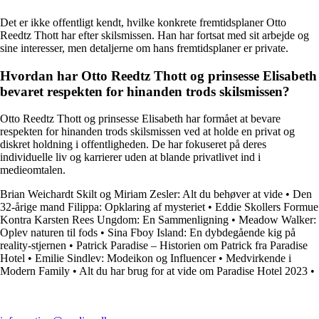
Det er ikke offentligt kendt, hvilke konkrete fremtidsplaner Otto
Reedtz Thott har efter skilsmissen. Han har fortsat med sit arbejde og
sine interesser, men detaljerne om hans fremtidsplaner er private.
Hvordan har Otto Reedtz Thott og prinsesse Elisabeth
bevaret respekten for hinanden trods skilsmissen?
Otto Reedtz Thott og prinsesse Elisabeth har formået at bevare
respekten for hinanden trods skilsmissen ved at holde en privat og
diskret holdning i offentligheden. De har fokuseret på deres
individuelle liv og karrierer uden at blande privatlivet ind i
medieomtalen.
Brian Weichardt Skilt og Miriam Zesler: Alt du behøver at vide
•
Den
32-årige mand Filippa: Opklaring af mysteriet
•
Eddie Skollers Formue
Kontra Karsten Rees Ungdom: En Sammenligning
•
Meadow Walker:
Oplev naturen til fods
•
Sina Fboy Island: En dybdegående kig på
reality-stjernen
•
Patrick Paradise – Historien om Patrick fra Paradise
Hotel
•
Emilie Sindlev: Modeikon og Influencer
•
Medvirkende i
Modern Family
•
Alt du har brug for at vide om Paradise Hotel 2023
•