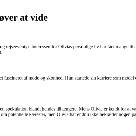
øver at vide
d og rejseeventyr. Interessen for Olivias personlige liv har fået mange ti
n.
æret fascineret af mode og skønhed. Hun startede sin karriere som model
n spekulation blandt hendes tilhængere. Mens Olivia er kendt for at væ
er om potentielle kærester, men Olivia har endnu ikke bekræftet nogen pa