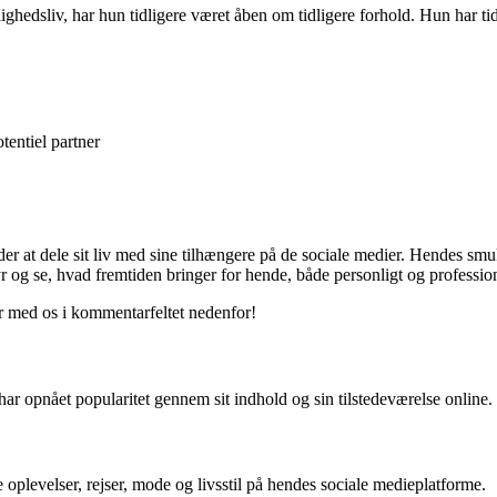
ghedsliv, har hun tidligere været åben om tidligere forhold. Hun har ti
entiel partner
yder at dele sit liv med sine tilhængere på de sociale medier. Hendes smu
r og se, hvad fremtiden bringer for hende, både personligt og profession
er med os i kommentarfeltet nedenfor!
har opnået popularitet gennem sit indhold og sin tilstedeværelse online.
plevelser, rejser, mode og livsstil på hendes sociale medieplatforme.