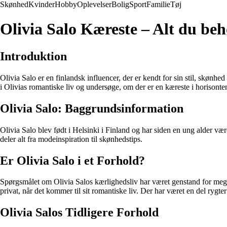
Skønhed
Kvinder
Hobby
Oplevelser
Bolig
Sport
Familie
Tøj
Olivia Salo Kæreste – Alt du beh
Introduktion
Olivia Salo er en finlandsk influencer, der er kendt for sin stil, skønhe
i Olivias romantiske liv og undersøge, om der er en kæreste i horisonte
Olivia Salo: Baggrundsinformation
Olivia Salo blev født i Helsinki i Finland og har siden en ung alder v
deler alt fra modeinspiration til skønhedstips.
Er Olivia Salo i et Forhold?
Spørgsmålet om Olivia Salos kærlighedsliv har været genstand for mege
privat, når det kommer til sit romantiske liv. Der har været en del rygt
Olivia Salos Tidligere Forhold