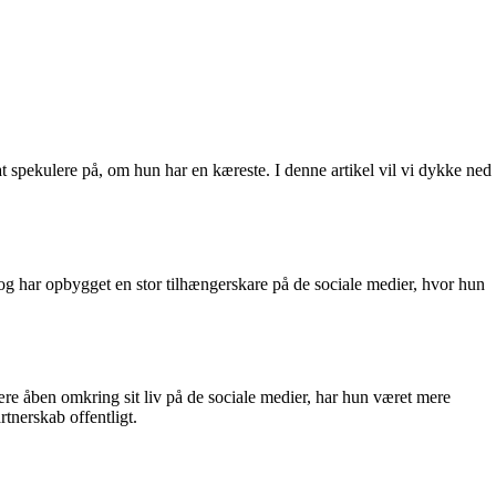
l at spekulere på, om hun har en kæreste. I denne artikel vil vi dykke ned
 og har opbygget en stor tilhængerskare på de sociale medier, hvor hun
re åben omkring sit liv på de sociale medier, har hun været mere
rtnerskab offentligt.