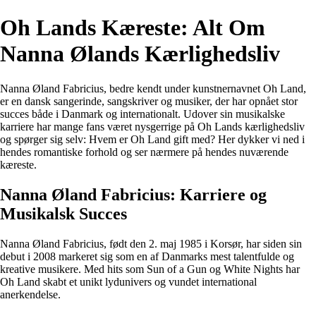
Oh Lands Kæreste: Alt Om
Nanna Ølands Kærlighedsliv
Nanna Øland Fabricius, bedre kendt under kunstnernavnet Oh Land,
er en dansk sangerinde, sangskriver og musiker, der har opnået stor
succes både i Danmark og internationalt. Udover sin musikalske
karriere har mange fans været nysgerrige på Oh Lands kærlighedsliv
og spørger sig selv: Hvem er Oh Land gift med? Her dykker vi ned i
hendes romantiske forhold og ser nærmere på hendes nuværende
kæreste.
Nanna Øland Fabricius: Karriere og
Musikalsk Succes
Nanna Øland Fabricius, født den 2. maj 1985 i Korsør, har siden sin
debut i 2008 markeret sig som en af Danmarks mest talentfulde og
kreative musikere. Med hits som Sun of a Gun og White Nights har
Oh Land skabt et unikt lydunivers og vundet international
anerkendelse.