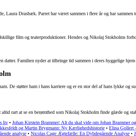
de, Laura Drasbæk. Parret har været sammen i flere år og har sammen to
skillige film og teaterproduktioner. Hendes og Nikolaj Stokholms forhol
atter. Familien nyder at tilbringe tid sammen i deres hyggelige hjem o
holm
ham. De støtter ham i hans karriere og er en stor del af hans lykke og su
ltid rart at se en berømthed som Nikolaj Stokholm finde glæde og stabil
 liv
•
Johan Kirstein Brammer: Alt du skal vide om Johan Brammer og
kkesfeldt og Martin Brygmann: Ny Kærlighedshistorie
•
Elina Gollert
ende analyse
•
Nicolas Cage Ægtefælle: En Dybdegående Analyse
•
J