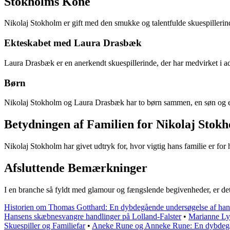
Stokholms Kone
Nikolaj Stokholm er gift med den smukke og talentfulde skuespillerin
Ekteskabet med Laura Drasbæk
Laura Drasbæk er en anerkendt skuespillerinde, der har medvirket i ad
Børn
Nikolaj Stokholm og Laura Drasbæk har to børn sammen, en søn og en d
Betydningen af Familien for Nikolaj Stok
Nikolaj Stokholm har givet udtryk for, hvor vigtig hans familie er for 
Afsluttende Bemærkninger
I en branche så fyldt med glamour og fængslende begivenheder, er det a
Historien om Thomas Gotthard: En dybdegående undersøgelse af hans
Hansens skæbnesvangre handlinger på Lolland-Falster
•
Marianne Ly
Skuespiller og Familiefar
•
Aneke Rune og Anneke Rune: En dybdegå