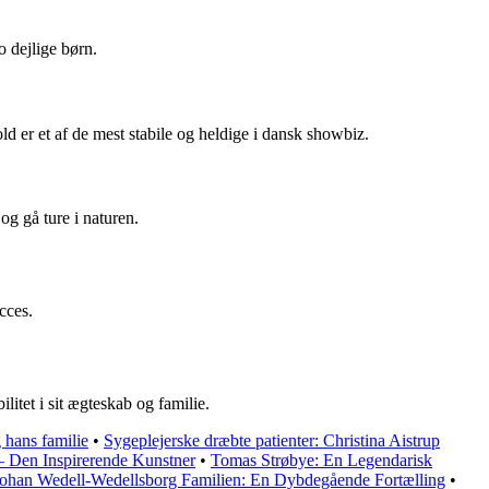
 dejlige børn.
d er et af de mest stabile og heldige i dansk showbiz.
g gå ture i naturen.
cces.
itet i sit ægteskab og familie.
 hans familie
•
Sygeplejerske dræbte patienter: Christina Aistrup
 – Den Inspirerende Kunstner
•
Tomas Strøbye: En Legendarisk
ohan Wedell-Wedellsborg Familien: En Dybdegående Fortælling
•