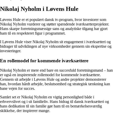
Nikolaj Nyholm i Løvens Hule
Løvens Hule er et populært dansk tv-program, hvor investorer som
Nikolaj Nyholm vurderer og støtter spændende iværksætterprojekter.
Hans skarpe forretningsmæssige sans og analytiske tilgang har gjort
ham til en respekteret figur i programmet.
I Løvens Hule viser Nikolaj Nyholm sit engagement i iværksætteri og
bidrager til udviklingen af nye virksomheder gennem sin ekspertise og
investeringer.
En rollemodel for kommende iværksættere
Nikolaj Nyholm er mere end bare en succesfuld forretningsmand – han
er også en inspirerende rollemodel for kommende iværksættere.
Gennem sit arbejde i Løvens Hule og andre projekter demonstrerer
han, hvordan hårdt arbejde, beslutsomhed og strategisk tænkning kan
bane vejen for succes.
Samlet set er Nikolaj Nyholm en vigtig personlighed både i
erhvervslivet og i sit familieliv. Hans bidrag til dansk iværksætteri og
hans dedikation til sin familie gør ham til en bemærkelsesværdig
skikkelse, der inspirerer mange.