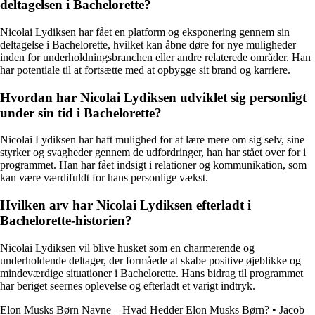
deltagelsen i Bachelorette?
Nicolai Lydiksen har fået en platform og eksponering gennem sin
deltagelse i Bachelorette, hvilket kan åbne døre for nye muligheder
inden for underholdningsbranchen eller andre relaterede områder. Han
har potentiale til at fortsætte med at opbygge sit brand og karriere.
Hvordan har Nicolai Lydiksen udviklet sig personligt
under sin tid i Bachelorette?
Nicolai Lydiksen har haft mulighed for at lære mere om sig selv, sine
styrker og svagheder gennem de udfordringer, han har stået over for i
programmet. Han har fået indsigt i relationer og kommunikation, som
kan være værdifuldt for hans personlige vækst.
Hvilken arv har Nicolai Lydiksen efterladt i
Bachelorette-historien?
Nicolai Lydiksen vil blive husket som en charmerende og
underholdende deltager, der formåede at skabe positive øjeblikke og
mindeværdige situationer i Bachelorette. Hans bidrag til programmet
har beriget seernes oplevelse og efterladt et varigt indtryk.
Elon Musks Børn Navne – Hvad Hedder Elon Musks Børn?
•
Jacob