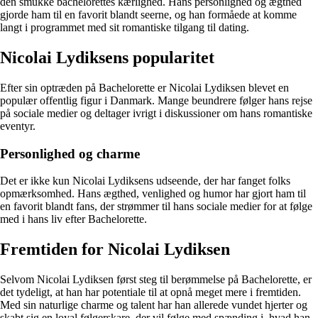
den smukke bachelorettes kærlighed. Hans personlighed og ægthed
gjorde ham til en favorit blandt seerne, og han formåede at komme
langt i programmet med sit romantiske tilgang til dating.
Nicolai Lydiksens popularitet
Efter sin optræden på Bachelorette er Nicolai Lydiksen blevet en
populær offentlig figur i Danmark. Mange beundrere følger hans rejse
på sociale medier og deltager ivrigt i diskussioner om hans romantiske
eventyr.
Personlighed og charme
Det er ikke kun Nicolai Lydiksens udseende, der har fanget folks
opmærksomhed. Hans ægthed, venlighed og humor har gjort ham til
en favorit blandt fans, der strømmer til hans sociale medier for at følge
med i hans liv efter Bachelorette.
Fremtiden for Nicolai Lydiksen
Selvom Nicolai Lydiksen først steg til berømmelse på Bachelorette, er
det tydeligt, at han har potentiale til at opnå meget mere i fremtiden.
Med sin naturlige charme og talent har han allerede vundet hjerter og
skabt sig en loyal følgerskare, der vil følge med spænding i, hvad han