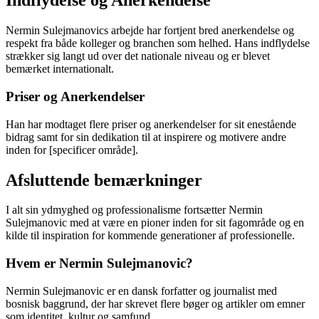
Indflydelse og Anerkendelse
Nermin Sulejmanovics arbejde har fortjent bred anerkendelse og
respekt fra både kolleger og branchen som helhed. Hans indflydelse
strækker sig langt ud over det nationale niveau og er blevet
bemærket internationalt.
Priser og Anerkendelser
Han har modtaget flere priser og anerkendelser for sit enestående
bidrag samt for sin dedikation til at inspirere og motivere andre
inden for [specificer område].
Afsluttende bemærkninger
I alt sin ydmyghed og professionalisme fortsætter Nermin
Sulejmanovic med at være en pioner inden for sit fagområde og en
kilde til inspiration for kommende generationer af professionelle.
Hvem er Nermin Sulejmanovic?
Nermin Sulejmanovic er en dansk forfatter og journalist med
bosnisk baggrund, der har skrevet flere bøger og artikler om emner
som identitet, kultur og samfund.