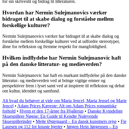
for sin skrivestil og bidrag til litteraturen.
Hvordan har Nermin Sulejmanovics værker
bidraget til at skabe dialog og forståelse mellem
forskellige kulturer?
Nermin Sulejmanovics værker har bidraget til at skabe dialog og
forståelse mellem forskellige kulturer ved at udfordre stereotyper,
åbne for refleksion og fremme respekt for mangfoldighed.
Hvilken indflydelse har Nermin Sulejmanovic haft
på den danske litteratur- og medieverden?
Nermin Sulejmanovic har haft en markant indflydelse på den danske
litteratur- og medieverden ved at bringe vigtige emner og
perspektiver frem i lyset samt ved at inspirere til refleksion og debat
om kultur, identitet og samfund.
Alt hvad du behøver at vide om Maria Jencel, Maria Jensel og Marie
Jencel
•
Adam Prices Kæreste: Alt om Adam Prices romantiske
forhold
•
Hvem er den 17-årige fra Hjallerup
•
Danske Kvindelige
Skuespillere Nøgne: En Guide til Kendte Nulevende
Skuespillerinder
•
Mette Østergaard – En dansk kunstners rejse
•
Fie
Laursen og 112 for knuste hjerter
•
Jørgen Hein Jørgensen – En