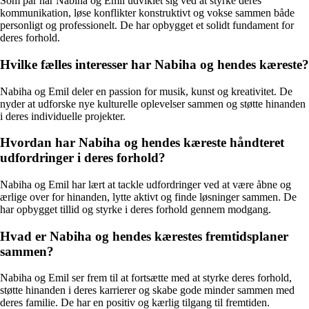
Som par har Nabiha og Emil udviklet sig ved at styrke deres
kommunikation, løse konflikter konstruktivt og vokse sammen både
personligt og professionelt. De har opbygget et solidt fundament for
deres forhold.
Hvilke fælles interesser har Nabiha og hendes kæreste?
Nabiha og Emil deler en passion for musik, kunst og kreativitet. De
nyder at udforske nye kulturelle oplevelser sammen og støtte hinanden
i deres individuelle projekter.
Hvordan har Nabiha og hendes kæreste håndteret
udfordringer i deres forhold?
Nabiha og Emil har lært at tackle udfordringer ved at være åbne og
ærlige over for hinanden, lytte aktivt og finde løsninger sammen. De
har opbygget tillid og styrke i deres forhold gennem modgang.
Hvad er Nabiha og hendes kærestes fremtidsplaner
sammen?
Nabiha og Emil ser frem til at fortsætte med at styrke deres forhold,
støtte hinanden i deres karrierer og skabe gode minder sammen med
deres familie. De har en positiv og kærlig tilgang til fremtiden.