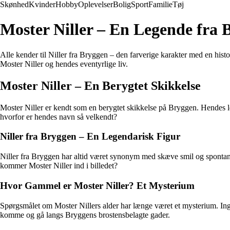
Skønhed
Kvinder
Hobby
Oplevelser
Bolig
Sport
Familie
Tøj
Moster Niller – En Legende fra 
Alle kender til Niller fra Bryggen – den farverige karakter med en hi
Moster Niller og hendes eventyrlige liv.
Moster Niller – En Berygtet Skikkelse
Moster Niller er kendt som en berygtet skikkelse på Bryggen. Hendes l
hvorfor er hendes navn så velkendt?
Niller fra Bryggen – En Legendarisk Figur
Niller fra Bryggen har altid været synonym med skæve smil og spontane
kommer Moster Niller ind i billedet?
Hvor Gammel er Moster Niller? Et Mysterium
Spørgsmålet om Moster Nillers alder har længe været et mysterium. Ing
komme og gå langs Bryggens brostensbelagte gader.