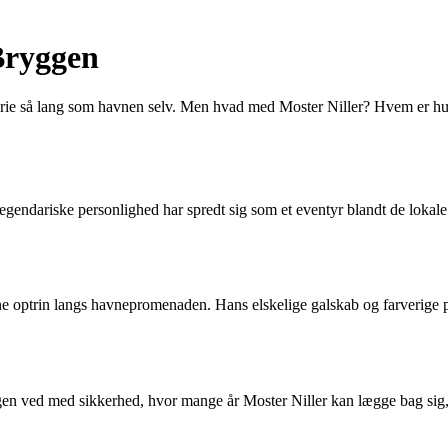
Bryggen
storie så lang som havnen selv. Men hvad med Moster Niller? Hvem er h
egendariske personlighed har spredt sig som et eventyr blandt de loka
 optrin langs havnepromenaden. Hans elskelige galskab og farverige på
en ved med sikkerhed, hvor mange år Moster Niller kan lægge bag sig, 