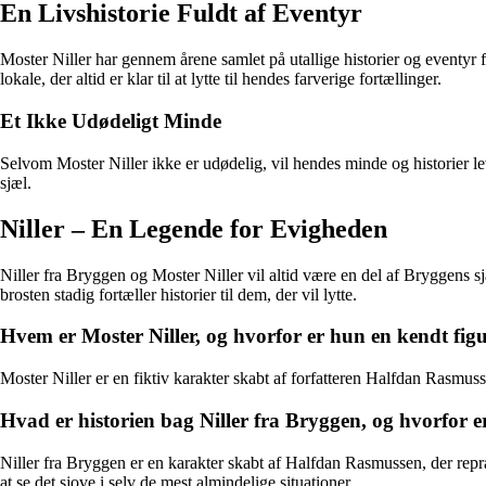
En Livshistorie Fuldt af Eventyr
Moster Niller har gennem årene samlet på utallige historier og eventyr f
lokale, der altid er klar til at lytte til hendes farverige fortællinger.
Et Ikke Udødeligt Minde
Selvom Moster Niller ikke er udødelig, vil hendes minde og historier l
sjæl.
Niller – En Legende for Evigheden
Niller fra Bryggen og Moster Niller vil altid være en del af Bryggens sj
brosten stadig fortæller historier til dem, der vil lytte.
Hvem er Moster Niller, og hvorfor er hun en kendt fig
Moster Niller er en fiktiv karakter skabt af forfatteren Halfdan Rasmu
Hvad er historien bag Niller fra Bryggen, og hvorfor e
Niller fra Bryggen er en karakter skabt af Halfdan Rasmussen, der repræ
at se det sjove i selv de mest almindelige situationer.