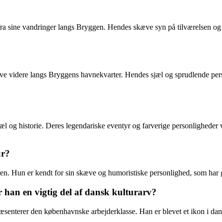
ra sine vandringer langs Bryggen. Hendes skæve syn på tilværelsen og uni
eve videre langs Bryggens havnekvarter. Hendes sjæl og sprudlende perso
æl og historie. Deres legendariske eventyr og farverige personligheder v
ur?
ssen. Hun er kendt for sin skæve og humoristiske personlighed, som har
r han en vigtig del af dansk kulturarv?
senterer den københavnske arbejderklasse. Han er blevet et ikon i dansk 