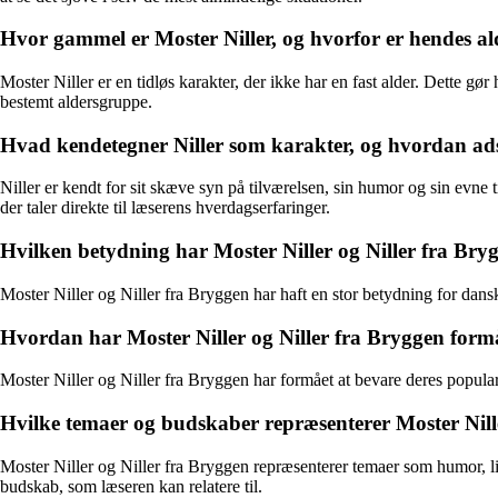
Hvor gammel er Moster Niller, og hvorfor er hendes al
Moster Niller er en tidløs karakter, der ikke har en fast alder. Dette gø
bestemt aldersgruppe.
Hvad kendetegner Niller som karakter, og hvordan adski
Niller er kendt for sit skæve syn på tilværelsen, sin humor og sin evne ti
der taler direkte til læserens hverdagserfaringer.
Hvilken betydning har Moster Niller og Niller fra Bryg
Moster Niller og Niller fra Bryggen har haft en stor betydning for dansk 
Hvordan har Moster Niller og Niller fra Bryggen form
Moster Niller og Niller fra Bryggen har formået at bevare deres populari
Hvilke temaer og budskaber repræsenterer Moster Niller
Moster Niller og Niller fra Bryggen repræsenterer temaer som humor, liv
budskab, som læseren kan relatere til.