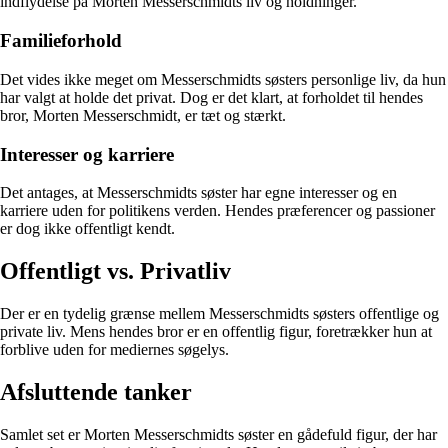
indflydelse på Morten Messerschmidts liv og holdninger.
Familieforhold
Det vides ikke meget om Messerschmidts søsters personlige liv, da hun
har valgt at holde det privat. Dog er det klart, at forholdet til hendes
bror, Morten Messerschmidt, er tæt og stærkt.
Interesser og karriere
Det antages, at Messerschmidts søster har egne interesser og en
karriere uden for politikens verden. Hendes præferencer og passioner
er dog ikke offentligt kendt.
Offentligt vs. Privatliv
Der er en tydelig grænse mellem Messerschmidts søsters offentlige og
private liv. Mens hendes bror er en offentlig figur, foretrækker hun at
forblive uden for mediernes søgelys.
Afsluttende tanker
Samlet set er Morten Messerschmidts søster en gådefuld figur, der har