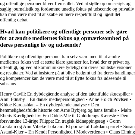
og offentlige personer bliver fremstillet. Ved at støtte op om seriøs og
saglig journalistik og fordømme unødig fokus på udseende og privatliv
kan man være med til at skabe en mere respektfuld og ligestillet
offentlig debat.
Hvad kan politikere og offentlige personer selv gøre
for at ændre mediernes fokus og opmærksomhed på
deres personlige liv og udseende?
Politikere og offentlige personer kan selv være med til at ændre
mediernes fokus ved at sætte klare grænser for, hvad der er privat og
offentligt, og ved at kommunikere tydeligt om deres politiske visioner
og resultater. Ved at insistere på at blive bedømt ud fra deres handlinger
og kompetencer kan de være med til at flytte fokus fra udseende til
substans.
Henry Cavill: En dybdegående analyse af den talentfulde skuespiller
•
Anni Fønsby – En dansk mediepersonlighed
•
Anne Holch Povlsen
•
Khloe Kardashian – En dybdegående analyse
•
Den
hemmelighedsfulde historie om Arne Bybjerg og hans familie
•
Malte
Eberts Kærlighedsliv: Fra Didde-Mie til Gulddrengs Kæreste
•
Den
forsvundne 13-årige Filippa: En tragisk kidnappingssag
•
Gorm
Lokdam og Ann Vibeke Lokdam: Et portræt af Lokdam-parret
•
Susan
Astani-Kjær – En Kendt Personlighed i Modeverdenen
•
Claus Elming