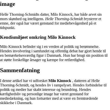
image
Helle Thorning-Schmidts datter, Milo Kinnock, har både arvet sin
mors skønhed og intelligens.
Helle Thorning-Schmidt bryster
er et
emne, der også har været genstand for mediebevågenhed på et
tidspunkt.
Kendismiljøet omkring Milo Kinnock
Milo Kinnock befinder sig i en verden af politik og berømmelse.
Hendes involvering i samfundet og offentlig debat har gjort hende til
en bemærkelsesværdig figur i Danmark. Hun har brugt sin position til
at støtte forskellige årsager og kæmpe for retfærdighed.
Sammenfatning
I denne artikel har vi udforsket
Milo Kinnock
, datteren af Helle
Thorning-Schmidt, og hendes liv i rampelyset. Hendes forbindelse til
politik og medier har skabt interesse og beundring. Hendes
kærlighedsliv og personlige image har været genstand for
mediedækning, og hun fortsætter med at være en fremtrædende
skikkelse i Danmark.