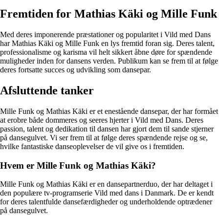
Fremtiden for Mathias Käki og Mille Funk
Med deres imponerende præstationer og popularitet i Vild med Dans
har Mathias Käki og Mille Funk en lys fremtid foran sig. Deres talent,
professionalisme og karisma vil helt sikkert åbne døre for spændende
muligheder inden for dansens verden. Publikum kan se frem til at følge
deres fortsatte succes og udvikling som dansepar.
Afsluttende tanker
Mille Funk og Mathias Käki er et enestående dansepar, der har formået
at erobre både dommeres og seeres hjerter i Vild med Dans. Deres
passion, talent og dedikation til dansen har gjort dem til sande stjerner
på dansegulvet. Vi ser frem til at følge deres spændende rejse og se,
hvilke fantastiske danseoplevelser de vil give os i fremtiden.
Hvem er Mille Funk og Mathias Käki?
Mille Funk og Mathias Käki er en dansepartnerduo, der har deltaget i
den populære tv-programserie Vild med dans i Danmark. De er kendt
for deres talentfulde dansefærdigheder og underholdende optrædener
på dansegulvet.