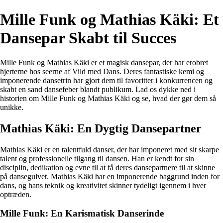
Mille Funk og Mathias Käki: Et
Dansepar Skabt til Succes
Mille Funk og Mathias Käki er et magisk dansepar, der har erobret
hjerterne hos seerne af Vild med Dans. Deres fantastiske kemi og
imponerende dansetrin har gjort dem til favoritter i konkurrencen og
skabt en sand dansefeber blandt publikum. Lad os dykke ned i
historien om Mille Funk og Mathias Käki og se, hvad der gør dem så
unikke.
Mathias Käki: En Dygtig Dansepartner
Mathias Käki er en talentfuld danser, der har imponeret med sit skarpe
talent og professionelle tilgang til dansen. Han er kendt for sin
disciplin, dedikation og evne til at få deres dansepartnere til at skinne
på dansegulvet. Mathias Käki har en imponerende baggrund inden for
dans, og hans teknik og kreativitet skinner tydeligt igennem i hver
optræden.
Mille Funk: En Karismatisk Danserinde