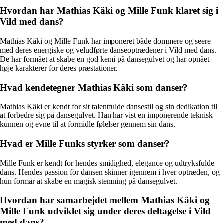
Hvordan har Mathias Käki og Mille Funk klaret sig i
Vild med dans?
Mathias Käki og Mille Funk har imponeret både dommere og seere
med deres energiske og veludførte danseoptrædener i Vild med dans.
De har formået at skabe en god kemi på dansegulvet og har opnået
høje karakterer for deres præstationer.
Hvad kendetegner Mathias Käki som danser?
Mathias Käki er kendt for sit talentfulde dansestil og sin dedikation til
at forbedre sig på dansegulvet. Han har vist en imponerende teknisk
kunnen og evne til at formidle følelser gennem sin dans.
Hvad er Mille Funks styrker som danser?
Mille Funk er kendt for hendes smidighed, elegance og udtryksfulde
dans. Hendes passion for dansen skinner igennem i hver optræden, og
hun formår at skabe en magisk stemning på dansegulvet.
Hvordan har samarbejdet mellem Mathias Käki og
Mille Funk udviklet sig under deres deltagelse i Vild
med dans?