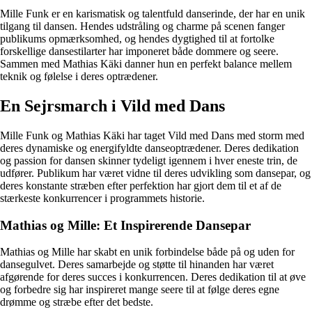
Mille Funk er en karismatisk og talentfuld danserinde, der har en unik
tilgang til dansen. Hendes udstråling og charme på scenen fanger
publikums opmærksomhed, og hendes dygtighed til at fortolke
forskellige dansestilarter har imponeret både dommere og seere.
Sammen med Mathias Käki danner hun en perfekt balance mellem
teknik og følelse i deres optrædener.
En Sejrsmarch i Vild med Dans
Mille Funk og Mathias Käki har taget Vild med Dans med storm med
deres dynamiske og energifyldte danseoptrædener. Deres dedikation
og passion for dansen skinner tydeligt igennem i hver eneste trin, de
udfører. Publikum har været vidne til deres udvikling som dansepar, og
deres konstante stræben efter perfektion har gjort dem til et af de
stærkeste konkurrencer i programmets historie.
Mathias og Mille: Et Inspirerende Dansepar
Mathias og Mille har skabt en unik forbindelse både på og uden for
dansegulvet. Deres samarbejde og støtte til hinanden har været
afgørende for deres succes i konkurrencen. Deres dedikation til at øve
og forbedre sig har inspireret mange seere til at følge deres egne
drømme og stræbe efter det bedste.