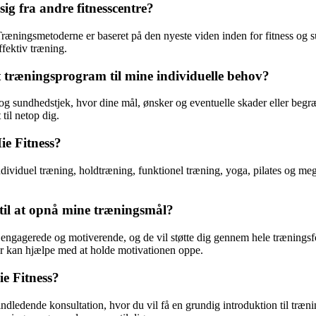
ig fra andre fitnesscentre?
Træningsmetoderne er baseret på den nyeste viden inden for fitness og 
ffektiv træning.
 træningsprogram til mine individuelle behov?
g sundhedstjek, hvor dine mål, ønsker og eventuelle skader eller begræ
til netop dig.
ie Fitness?
dividuel træning, holdtræning, funktionel træning, yoga, pilates og meg
til at opnå mine træningsmål?
ngagerede og motiverende, og de vil støtte dig gennem hele træningsforlø
er kan hjælpe med at holde motivationen oppe.
e Fitness?
ledende konsultation, hvor du vil få en grundig introduktion til træni