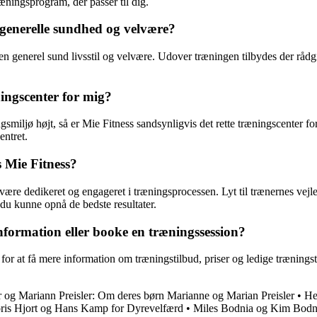
æningsprogram, der passer til dig.
generelle sundhed og velvære?
 generel sund livsstil og velvære. Udover træningen tilbydes der rådgi
ningscenter for mig?
gsmiljø højt, så er Mie Fitness sandsynligvis det rette træningscenter f
entret.
 Mie Fitness?
t være dedikeret og engageret i træningsprocessen. Lyt til trænernes vej
 du kunne opnå de bedste resultater.
nformation eller booke en træningssession?
for at få mere information om træningstilbud, priser og ledige træningst
r og Mariann Preisler: Om deres børn Marianne og Marian Preisler
•
He
ris Hjort og Hans Kamp for Dyrevelfærd
•
Miles Bodnia og Kim Bodnia