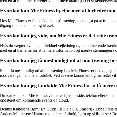
med en af trænerne. Herefter vil der blive udarbejdet et skræddersyet tr
Hvordan kan Mie Fitness hjælpe med at forbedre min 
Hos Mie Fitness er fokus ikke kun på træning, men også på at fremme en
tilgang til din sundhed og trivsel.
Hvordan kan jeg vide, om Mie Fitness er det rette træ
Hvis du vægter kvalitet, individuel vejledning og et motiverende trænin
med en af trænerne for at få mere information og mærke stemningen i c
Hvordan kan jeg få mest muligt ud af min træning hos
For at få mest muligt ud af din træning hos Mie Fitness er det vigtigt a
motiveret gennem hele forløbet. Ved at være konsistent og målrettet vil
Hvordan kan jeg kontakte Mie Fitness for at få mere i
Du kan kontakte Mie Fitness via deres hjemmeside, telefon eller e-mail 
opdateret om kommende events og tilbud.
Dennis Knudsens Børn: En Guide Til Pleje Og Omsorg
•
Ebbe Preisle
Anders Matthesen: Historien om deres forhold, børn og skilsmisse
•
Bo