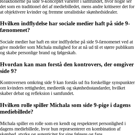
Reaktionerne på side 9-konceptet varierer i samfundet, hvor nogle ser
det som en traditionel del af mediebilledet, mens andre kritiserer det for
at objektivere kvinder og fremme urealistiske skønhedsidealer.
Hvilken indflydelse har sociale medier haft på side 9-
fænomenet?
Sociale medier har haft en stor indflydelse på side 9-fænomenet ved at
give modeller som Michala mulighed for at nå ud til et større publikum
og skabe personlige brand og følgeskab.
Hvordan kan man forstå den kontrovers, der omgiver
side 9?
Kontroversen omkring side 9 kan forstås ud fra forskellige synspunkter
om kvinders rettigheder, medieetik og skønhedsstandarder, hvilket
skaber debat og refleksion i samfundet.
Hvilken rolle spiller Michala som side 9-pige i dagens
mediebillede?
Michala spiller en rolle som en kendt og respekteret personlighed i
dagens mediebillede, hvor hun repræsenterer en kombination af
skønhed, styrke og autenticitet for sine følgere og fans.