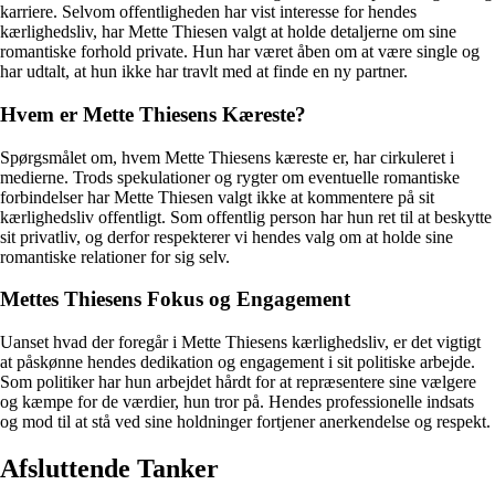
karriere. Selvom offentligheden har vist interesse for hendes
kærlighedsliv, har Mette Thiesen valgt at holde detaljerne om sine
romantiske forhold private. Hun har været åben om at være single og
har udtalt, at hun ikke har travlt med at finde en ny partner.
Hvem er Mette Thiesens Kæreste?
Spørgsmålet om, hvem Mette Thiesens kæreste er, har cirkuleret i
medierne. Trods spekulationer og rygter om eventuelle romantiske
forbindelser har Mette Thiesen valgt ikke at kommentere på sit
kærlighedsliv offentligt. Som offentlig person har hun ret til at beskytte
sit privatliv, og derfor respekterer vi hendes valg om at holde sine
romantiske relationer for sig selv.
Mettes Thiesens Fokus og Engagement
Uanset hvad der foregår i Mette Thiesens kærlighedsliv, er det vigtigt
at påskønne hendes dedikation og engagement i sit politiske arbejde.
Som politiker har hun arbejdet hårdt for at repræsentere sine vælgere
og kæmpe for de værdier, hun tror på. Hendes professionelle indsats
og mod til at stå ved sine holdninger fortjener anerkendelse og respekt.
Afsluttende Tanker