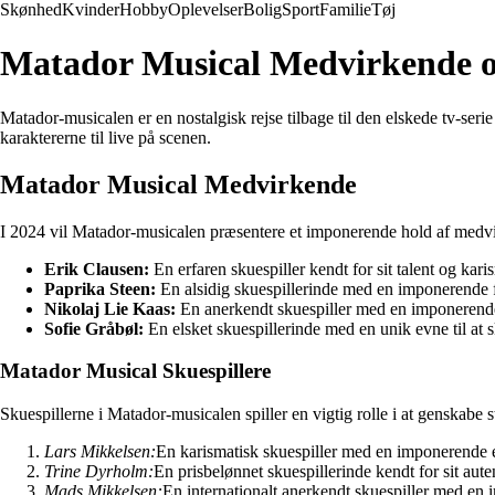
Skønhed
Kvinder
Hobby
Oplevelser
Bolig
Sport
Familie
Tøj
Matador Musical Medvirkende og
Matador-musicalen er en nostalgisk rejse tilbage til den elskede tv-seri
karaktererne til live på scenen.
Matador Musical Medvirkende
I 2024 vil Matador-musicalen præsentere et imponerende hold af medvi
Erik Clausen:
En erfaren skuespiller kendt for sit talent og kari
Paprika Steen:
En alsidig skuespillerinde med en imponerende f
Nikolaj Lie Kaas:
En anerkendt skuespiller med en imponerend
Sofie Gråbøl:
En elsket skuespillerinde med en unik evne til at s
Matador Musical Skuespillere
Skuespillerne i Matador-musicalen spiller en vigtig rolle i at genskabe s
Lars Mikkelsen:
En karismatisk skuespiller med en imponerende ev
Trine Dyrholm:
En prisbelønnet skuespillerinde kendt for sit aute
Mads Mikkelsen:
En internationalt anerkendt skuespiller med en 