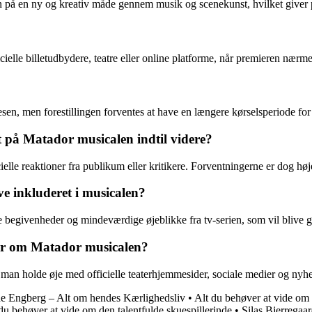
ien på en ny og kreativ måde gennem musik og scenekunst, hvilket giver
cielle billetudbydere, teatre eller online platforme, når premieren nærme
sen, men forestillingen forventes at have en længere kørselsperiode f
 på Matador musicalen indtil videre?
ielle reaktioner fra publikum eller kritikere. Forventningerne er dog hø
ve inkluderet i musicalen?
ke begivenheder og mindeværdige øjeblikke fra tv-serien, som vil blive 
er om Matador musicalen?
n holde øje med officielle teaterhjemmesider, sociale medier og nyheds
ne Engberg – Alt om hendes Kærlighedsliv
•
Alt du behøver at vide om
du behøver at vide om den talentfulde skuespillerinde
•
Silas Bjerregaa