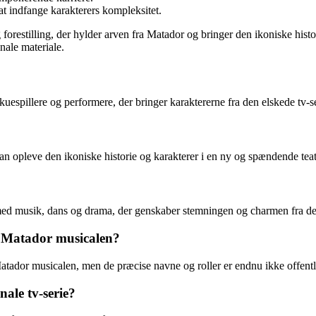
at indfange karakterers kompleksitet.
restilling, der hylder arven fra Matador og bringer den ikoniske histor
nale materiale.
spillere og performere, der bringer karaktererne fra den elskede tv-ser
n opleve den ikoniske historie og karakterer i en ny og spændende teat
 med musik, dans og drama, der genskaber stemningen og charmen fra den
 i Matador musicalen?
 Matador musicalen, men de præcise navne og roller er endnu ikke offentl
ale tv-serie?