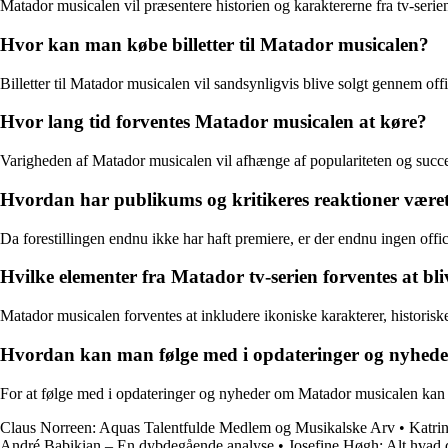
Matador musicalen vil præsentere historien og karaktererne fra tv-ser
Hvor kan man købe billetter til Matador musicalen?
Billetter til Matador musicalen vil sandsynligvis blive solgt gennem offi
Hvor lang tid forventes Matador musicalen at køre?
Varigheden af Matador musicalen vil afhænge af populariteten og succe
Hvordan har publikums og kritikeres reaktioner været
Da forestillingen endnu ikke har haft premiere, er der endnu ingen offic
Hvilke elementer fra Matador tv-serien forventes at bli
Matador musicalen forventes at inkludere ikoniske karakterer, historis
Hvordan kan man følge med i opdateringer og nyhed
For at følge med i opdateringer og nyheder om Matador musicalen kan ma
Claus Norreen: Aquas Talentfulde Medlem og Musikalske Arv
•
Katri
André Babikian – En dybdegående analyse
•
Josefine Høgh: Alt hvad 