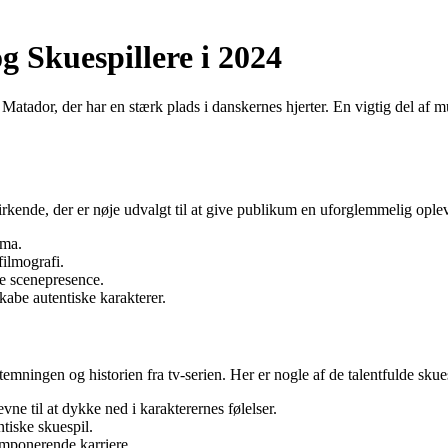
 Skuespillere i 2024
e Matador, der har en stærk plads i danskernes hjerter. En vigtig del af 
rkende, der er nøje udvalgt til at give publikum en uforglemmelig opl
sma.
ilmografi.
e scenepresence.
kabe autentiske karakterer.
temningen og historien fra tv-serien. Her er nogle af de talentfulde skue
ne til at dykke ned i karakterernes følelser.
ntiske skuespil.
imponerende karriere.