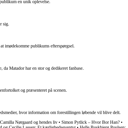
 publikum en unik oplevelse.
r sig.
or at imødekomme publikums efterspørgsel.
je, da Matador har en stor og dedikeret fanbase.
genfortolket og præsenteret på scenen.
medier, hvor information om forestillingen løbende vil blive delt.
 Camilla Nørgaard og hendes liv
•
Simon Pytlick – Hvor Bor Han?
•
rd og Cecilie Lassen: Et kærlighedseventyr
•
Helle Buskbjerg Poulsen: