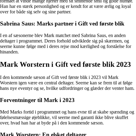
formået at vinde mange hjerter med sit smittende smil og gode humør.
Han har en stærk personlighed og er kendt for at være ærlig og loyal
over for både sig selv og sine partner.
Sabrina Saus: Marks partner i Gift ved første blik
I en af sæsonerne blev Mark matchet med Sabrina Saus, en anden
deltager i programmet. Deres forhold udviklede sig på skærmen, og
seerne kunne følge med i deres rejse mod kærlighed og forståelse for
hinanden.
Mark Worstern i Gift ved første blik 2023
I den kommende sæson af Gift ved første blik i 2023 vil Mark
Worstern igen være en central deltager. Seerne kan se frem til at følge
hans nye eventyr og se, hvilke udfordringer og glæder der venter ham.
Forventninger til Mark i 2023
Med Marks fortid i programmet og hans evne til at skabe spænding og
følelsesmæssige øjeblikke, vil seerne med garanti ikke blive skuffet
over, hvad han har at byde på i den kommende sæson.
Mark Worstern: En elsket deltager