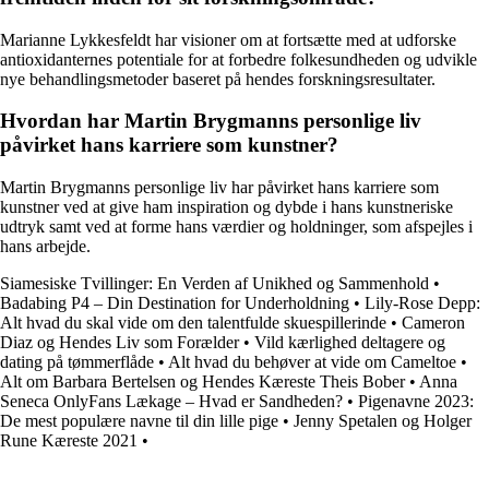
Marianne Lykkesfeldt har visioner om at fortsætte med at udforske
antioxidanternes potentiale for at forbedre folkesundheden og udvikle
nye behandlingsmetoder baseret på hendes forskningsresultater.
Hvordan har Martin Brygmanns personlige liv
påvirket hans karriere som kunstner?
Martin Brygmanns personlige liv har påvirket hans karriere som
kunstner ved at give ham inspiration og dybde i hans kunstneriske
udtryk samt ved at forme hans værdier og holdninger, som afspejles i
hans arbejde.
Siamesiske Tvillinger: En Verden af Unikhed og Sammenhold
•
Badabing P4 – Din Destination for Underholdning
•
Lily-Rose Depp:
Alt hvad du skal vide om den talentfulde skuespillerinde
•
Cameron
Diaz og Hendes Liv som Forælder
•
Vild kærlighed deltagere og
dating på tømmerflåde
•
Alt hvad du behøver at vide om Cameltoe
•
Alt om Barbara Bertelsen og Hendes Kæreste Theis Bober
•
Anna
Seneca OnlyFans Lækage – Hvad er Sandheden?
•
Pigenavne 2023:
De mest populære navne til din lille pige
•
Jenny Spetalen og Holger
Rune Kæreste 2021
•