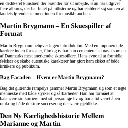
en dedikeret kunstner, der brænder for sit arbejde. Hun har udgivet
flere albums, der har hittet på hitlisterne og har etableret sig som en af
landets førende stemmer inden for musikbranchen.
Martin Brygmann – En Skuespiller af
Format
Martin Brygmann behøver ingen introduktion. Med en imponerende
karriere inden for teater, film og tv har han cementeret sit navn som en
af Danmarks mest anerkendte skuespillere. Hans evne til at formidle
følelser og skabe autentiske karakterer har gjort ham elsket af både
kritikere og publikum.
Bag Facaden – Hvem er Martin Brygmann?
Bag det glitrende rampelys gemmer Martin Brygmann sig som et ægte
menneske med både styrker og sårbarheder. Han har formået at
balancere sin karriere med sit personlige liv og har altid været åben
omkring både de store succeser og de svære øjeblikke.
Den Ny Kærlighedshistorie Mellem
Marianne og Martin