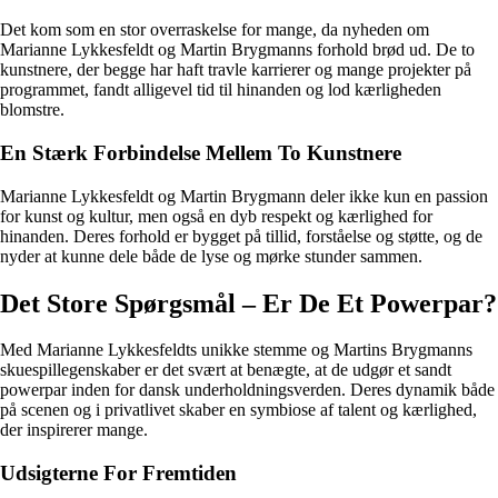
Det kom som en stor overraskelse for mange, da nyheden om
Marianne Lykkesfeldt og Martin Brygmanns forhold brød ud. De to
kunstnere, der begge har haft travle karrierer og mange projekter på
programmet, fandt alligevel tid til hinanden og lod kærligheden
blomstre.
En Stærk Forbindelse Mellem To Kunstnere
Marianne Lykkesfeldt og Martin Brygmann deler ikke kun en passion
for kunst og kultur, men også en dyb respekt og kærlighed for
hinanden. Deres forhold er bygget på tillid, forståelse og støtte, og de
nyder at kunne dele både de lyse og mørke stunder sammen.
Det Store Spørgsmål – Er De Et Powerpar?
Med Marianne Lykkesfeldts unikke stemme og Martins Brygmanns
skuespillegenskaber er det svært at benægte, at de udgør et sandt
powerpar inden for dansk underholdningsverden. Deres dynamik både
på scenen og i privatlivet skaber en symbiose af talent og kærlighed,
der inspirerer mange.
Udsigterne For Fremtiden