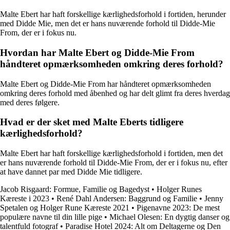
Malte Ebert har haft forskellige kærlighedsforhold i fortiden, herunder
med Didde Mie, men det er hans nuværende forhold til Didde-Mie
From, der er i fokus nu.
Hvordan har Malte Ebert og Didde-Mie From
håndteret opmærksomheden omkring deres forhold?
Malte Ebert og Didde-Mie From har håndteret opmærksomheden
omkring deres forhold med åbenhed og har delt glimt fra deres hverdag
med deres følgere.
Hvad er der sket med Malte Eberts tidligere
kærlighedsforhold?
Malte Ebert har haft forskellige kærlighedsforhold i fortiden, men det
er hans nuværende forhold til Didde-Mie From, der er i fokus nu, efter
at have dannet par med Didde Mie tidligere.
Jacob Risgaard: Formue, Familie og Bagedyst
•
Holger Runes
Kæreste i 2023
•
René Dahl Andersen: Baggrund og Familie
•
Jenny
Spetalen og Holger Rune Kæreste 2021
•
Pigenavne 2023: De mest
populære navne til din lille pige
•
Michael Olesen: En dygtig danser og
talentfuld fotograf
•
Paradise Hotel 2024: Alt om Deltagerne og Den