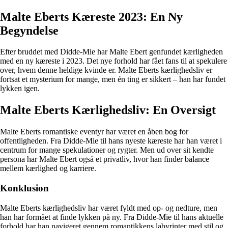
Malte Eberts Kæreste 2023: En Ny
Begyndelse
Efter bruddet med Didde-Mie har Malte Ebert genfundet kærligheden
med en ny kæreste i 2023. Det nye forhold har fået fans til at spekulere
over, hvem denne heldige kvinde er. Malte Eberts kærlighedsliv er
fortsat et mysterium for mange, men én ting er sikkert – han har fundet
lykken igen.
Malte Eberts Kærlighedsliv: En Oversigt
Malte Eberts romantiske eventyr har været en åben bog for
offentligheden. Fra Didde-Mie til hans nyeste kæreste har han været i
centrum for mange spekulationer og rygter. Men ud over sit kendte
persona har Malte Ebert også et privatliv, hvor han finder balance
mellem kærlighed og karriere.
Konklusion
Malte Eberts kærlighedsliv har været fyldt med op- og nedture, men
han har formået at finde lykken på ny. Fra Didde-Mie til hans aktuelle
forhold har han navigeret gennem romantikkens labyrinter med stil og