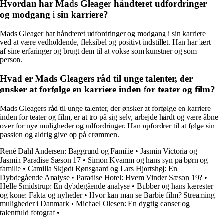
Hvordan har Mads Gleager håndteret udfordringer
og modgang i sin karriere?
Mads Gleager har håndteret udfordringer og modgang i sin karriere
ved at være vedholdende, fleksibel og positivt indstillet. Han har lært
af sine erfaringer og brugt dem til at vokse som kunstner og som
person.
Hvad er Mads Gleagers råd til unge talenter, der
ønsker at forfølge en karriere inden for teater og film?
Mads Gleagers råd til unge talenter, der ønsker at forfølge en karriere
inden for teater og film, er at tro på sig selv, arbejde hårdt og være åbne
over for nye muligheder og udfordringer. Han opfordrer til at følge sin
passion og aldrig give op på drømmen.
René Dahl Andersen: Baggrund og Familie
•
Jasmin Victoria og
Jasmin Paradise Sæson 17
•
Simon Kvamm og hans syn på børn og
familie
•
Camilla Skjødt Rønsgaard og Lars Hjortshøj: En
Dybdegående Analyse
•
Paradise Hotel: Hvem Vinder Sæson 19?
•
Helle Smidstrup: En dybdegående analyse
•
Bubber og hans kærester
og kone: Fakta og nyheder
•
Hvor kan man se Barbie film? Streaming
muligheder i Danmark
•
Michael Olesen: En dygtig danser og
talentfuld fotograf
•