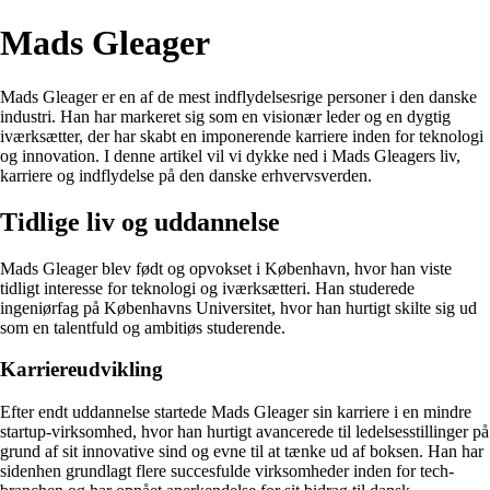
Mads Gleager
Mads Gleager er en af de mest indflydelsesrige personer i den danske
industri. Han har markeret sig som en visionær leder og en dygtig
iværksætter, der har skabt en imponerende karriere inden for teknologi
og innovation. I denne artikel vil vi dykke ned i Mads Gleagers liv,
karriere og indflydelse på den danske erhvervsverden.
Tidlige liv og uddannelse
Mads Gleager blev født og opvokset i København, hvor han viste
tidligt interesse for teknologi og iværksætteri. Han studerede
ingeniørfag på Københavns Universitet, hvor han hurtigt skilte sig ud
som en talentfuld og ambitiøs studerende.
Karriereudvikling
Efter endt uddannelse startede Mads Gleager sin karriere i en mindre
startup-virksomhed, hvor han hurtigt avancerede til ledelsesstillinger på
grund af sit innovative sind og evne til at tænke ud af boksen. Han har
sidenhen grundlagt flere succesfulde virksomheder inden for tech-