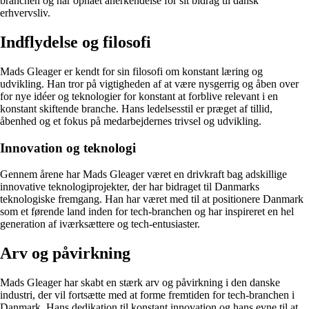
branchen og har opnået anerkendelse for sit bidrag til dansk
erhvervsliv.
Indflydelse og filosofi
Mads Gleager er kendt for sin filosofi om konstant læring og
udvikling. Han tror på vigtigheden af at være nysgerrig og åben over
for nye idéer og teknologier for konstant at forblive relevant i en
konstant skiftende branche. Hans ledelsesstil er præget af tillid,
åbenhed og et fokus på medarbejdernes trivsel og udvikling.
Innovation og teknologi
Gennem årene har Mads Gleager været en drivkraft bag adskillige
innovative teknologiprojekter, der har bidraget til Danmarks
teknologiske fremgang. Han har været med til at positionere Danmark
som et førende land inden for tech-branchen og har inspireret en hel
generation af iværksættere og tech-entusiaster.
Arv og påvirkning
Mads Gleager har skabt en stærk arv og påvirkning i den danske
industri, der vil fortsætte med at forme fremtiden for tech-branchen i
Danmark. Hans dedikation til konstant innovation og hans evne til at