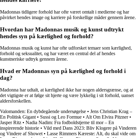
Madonnas tidligere forhold har ofte været omtalt i medierne og har
påvirket hendes image og karriere på forskellige måder gennem årene.
Hvordan har Madonnas musik og kunst udtrykt
hendes syn på kærlighed og forhold?
Madonnas musik og kunst har ofte udforsket temaer som kærlighed,
forhold og seksualitet, og har været en central del af hendes
kunstneriske udtryk gennem årene.
Hvad er Madonnas syn på kærlighed og forhold i
dag?
Madonna har udtalt, at kærlighed ikke har nogen aldersgrænse, og at
det vigtigste er at følge sit hjerte og være lykkelig i sit forhold, uanset
aldersforskellen.
Valomanden: En dybdegående undersøgelse
•
Jens Christian Krag –
En Politisk Gigant
•
Sussi og Leo Formue
•
Alt Om Elvira Pitzner
•
Jasper Ritz
•
Nadia Nadim: Fra fodboldstjerne til mor – En
inspirerende historie
•
Vild med Dans 2023: Bliv Klogere på Vinderen
og Vindere af Showet
•
Lasse Rimmers Kæreste: Alt, du skal vide om