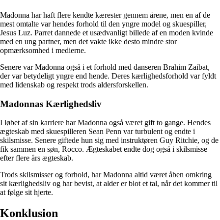
Madonna har haft flere kendte kærester gennem årene, men en af de
mest omtalte var hendes forhold til den yngre model og skuespiller,
Jesus Luz. Parret dannede et usædvanligt billede af en moden kvinde
med en ung partner, men det vakte ikke desto mindre stor
opmærksomhed i medierne.
Senere var Madonna også i et forhold med danseren Brahim Zaibat,
der var betydeligt yngre end hende. Deres kærlighedsforhold var fyldt
med lidenskab og respekt trods aldersforskellen.
Madonnas Kærlighedsliv
I løbet af sin karriere har Madonna også været gift to gange. Hendes
ægteskab med skuespilleren Sean Penn var turbulent og endte i
skilsmisse. Senere giftede hun sig med instruktøren Guy Ritchie, og de
fik sammen en søn, Rocco. Ægteskabet endte dog også i skilsmisse
efter flere års ægteskab.
Trods skilsmisser og forhold, har Madonna altid været åben omkring
sit kærlighedsliv og har bevist, at alder er blot et tal, når det kommer til
at følge sit hjerte.
Konklusion