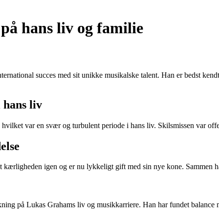
å hans liv og familie
nternational succes med sit unikke musikalske talent. Han er bedst ken
 hans liv
ilket var en svær og turbulent periode i hans liv. Skilsmissen var offe
else
ærligheden igen og er nu lykkeligt gift med sin nye kone. Sammen har d
irkning på Lukas Grahams liv og musikkarriere. Han har fundet balance m