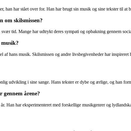
han har stået over for. Han har brugt sin musik og sine tekster til at b
n om skilsmissen?
en svær tid. Mange har udtrykt deres sympati og opbakning gennem socia
s musik?
el af hans musik. Skilsmissen og andre livsbegivenheder har inspireret h
lig udvikling i sine sange. Hans tekster er dybe og ærlige, og han for
r gennem årene?
år. Han har eksperimenteret med forskellige musikgenrer og lydlandskab