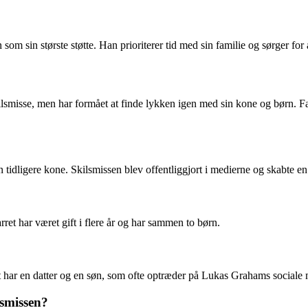
m sin største støtte. Han prioriterer tid med sin familie og sørger for 
lsmisse, men har formået at finde lykken igen med sin kone og børn. Famil
sin tidligere kone. Skilsmissen blev offentliggjort i medierne og skabt
t har været gift i flere år og har sammen to børn.
har en datter og en søn, som ofte optræder på Lukas Grahams sociale 
lsmissen?