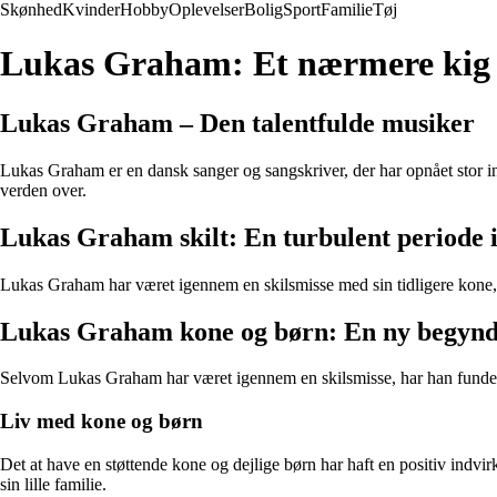
Skønhed
Kvinder
Hobby
Oplevelser
Bolig
Sport
Familie
Tøj
Lukas Graham: Et nærmere kig p
Lukas Graham – Den talentfulde musiker
Lukas Graham er en dansk sanger og sangskriver, der har opnået stor i
verden over.
Lukas Graham skilt: En turbulent periode i
Lukas Graham har været igennem en skilsmisse med sin tidligere kone, hv
Lukas Graham kone og børn: En ny begynd
Selvom Lukas Graham har været igennem en skilsmisse, har han fundet k
Liv med kone og børn
Det at have en støttende kone og dejlige børn har haft en positiv indv
sin lille familie.