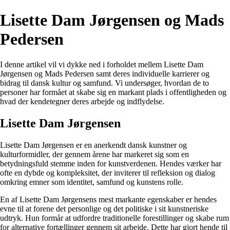
Lisette Dam Jørgensen og Mads
Pedersen
I denne artikel vil vi dykke ned i forholdet mellem Lisette Dam
Jørgensen og Mads Pedersen samt deres individuelle karrierer og
bidrag til dansk kultur og samfund. Vi undersøger, hvordan de to
personer har formået at skabe sig en markant plads i offentligheden og
hvad der kendetegner deres arbejde og indflydelse.
Lisette Dam Jørgensen
Lisette Dam Jørgensen er en anerkendt dansk kunstner og
kulturformidler, der gennem årene har markeret sig som en
betydningsfuld stemme inden for kunstverdenen. Hendes værker har
ofte en dybde og kompleksitet, der inviterer til refleksion og dialog
omkring emner som identitet, samfund og kunstens rolle.
En af Lisette Dam Jørgensens mest markante egenskaber er hendes
evne til at forene det personlige og det politiske i sit kunstneriske
udtryk. Hun formår at udfordre traditionelle forestillinger og skabe rum
for alternative fortællinger gennem sit arbejde. Dette har gjort hende til