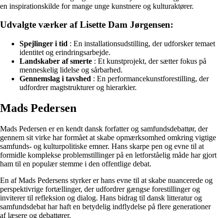
en inspirationskilde for mange unge kunstnere og kulturaktører.
Udvalgte værker af Lisette Dam Jørgensen:
Spejlinger i tid
: En installationsudstilling, der udforsker temaet
identitet og erindringsarbejde.
Landskaber af smerte
: Et kunstprojekt, der sætter fokus på
menneskelig lidelse og sårbarhed.
Gennemslag i tavshed
: En performancekunstforestilling, der
udfordrer magtstrukturer og hierarkier.
Mads Pedersen
Mads Pedersen er en kendt dansk forfatter og samfundsdebattør, der
gennem sit virke har formået at skabe opmærksomhed omkring vigtige
samfunds- og kulturpolitiske emner. Hans skarpe pen og evne til at
formidle komplekse problemstillinger på en letforståelig måde har gjort
ham til en populær stemme i den offentlige debat.
En af Mads Pedersens styrker er hans evne til at skabe nuancerede og
perspektivrige fortællinger, der udfordrer gængse forestillinger og
inviterer til refleksion og dialog. Hans bidrag til dansk litteratur og
samfundsdebat har haft en betydelig indflydelse på flere generationer
af læsere og debattører.