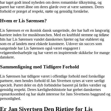
har taget godt imod nyheden om deres romantiske tilknytning, og
parret har været åbne om deres glæde over at være sammen. Deres
forhold er præget af respekt, støtte og gensidig forståelse.
Hvem er Lis Sørensen?
Lis Sørensen er en ikonisk dansk sangerinde, der har haft en langvarig
karriere inden for musikbranchen. Med en kraftfuld stemme og tidløse
hits har Lis Sørensen vundet danskernes hjerter og har etableret sig
som en af landets mest elskede kunstnere. Udover sin succes som
sangerinde har Lis Sørensen også været engageret i
velgørenhedsarbejde og har været en inspirerende skikkelse for mange
danskere.
Sammenligning med Tidligere Forhold
Lis Sørensen har tidligere været i offentlige forhold med forskellige
partnere, men hendes forhold til Jan Sivertsen synes at være særligt
specielt. Parret deler en dyb forbindelse baseret på fælles værdier og
gensidig respekt. Deres kærlighedshistorie har grebet danskernes
opmærksomhed og har skabt interesse for Jans Sivertsens baggrund og
personlighed.
Er Jan Sivertsen Den Rigtige for Lis